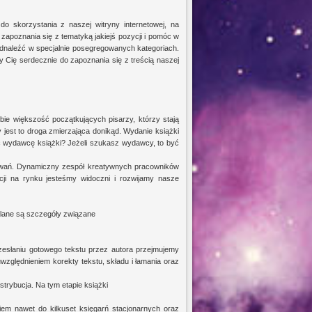
o skorzystania z naszej witryny internetowej, na
 zapoznania się z tematyką jakiejś pozycji i pomóc w
dnaleźć w specjalnie posegregowanych kategoriach.
 Cię serdecznie do zapoznania się z treścią naszej
ie większość początkujących pisarzy, którzy stają
 jest to droga zmierzająca donikąd. Wydanie książki
 wydawcę książki? Jeżeli szukasz wydawcy, to być
wyzwań. Dynamiczny zespół kreatywnych pracowników
cji na rynku jesteśmy widoczni i rozwijamy nasze
alane są szczegóły związane
zesłaniu gotowego tekstu przez autora przejmujemy
zględnieniem korekty tekstu, składu i łamania oraz
strybucja. Na tym etapie książki
iem nawet do kilkuset księgarń stacjonarnych oraz