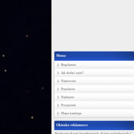
Menu:
Regulamin
Jak dodać wpis?
Najnowsze
Popularne
Najlepsze
Przyjaciele
Mapa katalogu
Okienko reklamowe:
Ministerstwo Gadżetów
Producent tkanin bawełnianych, tkanin pościelowych i