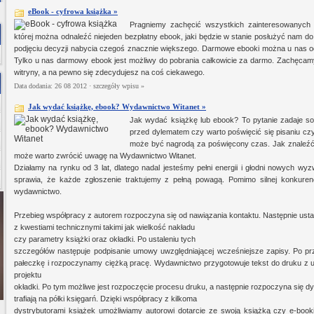
eBook - cyfrowa książka »
Pragniemy zachęcić wszystkich zainteresowanych d
której można odnaleźć niejeden bezpłatny ebook, jaki będzie w stanie posłużyć nam do
podjęciu decyzji nabycia czegoś znacznie większego. Darmowe ebooki można u nas o
Tylko u nas darmowy ebook jest możliwy do pobrania całkowicie za darmo. Zachęcamy
witryny, a na pewno się zdecydujesz na coś ciekawego.
Data dodania: 26 08 2012 ·
szczegóły wpisu »
Jak wydać książkę, ebook? Wydawnictwo Witanet »
Jak wydać książkę lub ebook? To pytanie zadaje sob
przed dylematem czy warto poświęcić się pisaniu czy
może być nagrodą za poświęcony czas. Jak znaleźć
może warto zwrócić uwagę na Wydawnictwo Witanet.
Działamy na rynku od 3 lat, dlatego nadal jesteśmy pełni energii i głodni nowych 
sprawia, że każde zgłoszenie traktujemy z pełną powagą. Pomimo silnej konkuren
wydawnictwo.
Przebieg współpracy z autorem rozpoczyna się od nawiązania kontaktu. Następnie ust
z kwestiami technicznymi takimi jak wielkość nakładu
czy parametry książki oraz okładki. Po ustaleniu tych
szczegółów następuje podpisanie umowy uwzględniającej wcześniejsze zapisy. Po pr
pałeczkę i rozpoczynamy ciężką pracę. Wydawnictwo przygotowuje tekst do druku z uw
projektu
okładki. Po tym możliwe jest rozpoczęcie procesu druku, a następnie rozpoczyna się dy
trafiają na półki księgarń. Dzięki współpracy z kilkoma
dystrybutorami książek umożliwiamy autorowi dotarcie ze swoją książką czy e-book