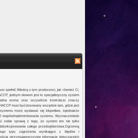
si spełnić.Wiedzą o tym producenci, jak również Ci,
CCP, jednym słowem jest to specjalistyczny system
ładna ocena oraz oczywiście kontrola,to znaczy
HACCP musi byćstosowany wszędzie tam, gdzie jest
systemu może wydawać się kłopotliwe, tojednakże
ch 12 etapówimplementowania systemu. Wyznaczeniedo
ać sobie sprawę z tego, że system ten nie tylko
dlafunkcjonowania całego przedsiębiorstwa.Ogromną
óżnego typu zagrożenia wynikające z błędów i
ością otrzymująprecyzyjne informacje dotycząceich