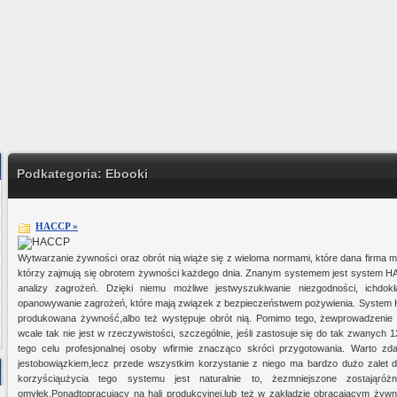
Podkategoria: Ebooki
HACCP »
Wytwarzanie żywności oraz obrót nią wiąże się z wieloma normami, które dana firma mu
którzy zajmują się obrotem żywności każdego dnia. Znanym systemem jest system HA
analizy zagrożeń. Dzięki niemu możliwe jestwyszukiwanie niezgodności, ichdok
opanowywanie zagrożeń, które mają związek z bezpieczeństwem pożywienia. System 
produkowana żywność,albo też występuje obrót nią. Pomimo tego, żewprowadzenie 
wcale tak nie jest w rzeczywistości, szczególnie, jeśli zastosuje się do tak zwany
tego celu profesjonalnej osoby wfirmie znacząco skróci przygotowania. Warto zd
jestobowiązkiem,lecz przede wszystkim korzystanie z niego ma bardzo dużo zalet 
korzyściąużycia tego systemu jest naturalnie to, żezmniejszone zostająr
omyłek.Ponadtopracujący na hali produkcyjnej,lub też w zakładzie obracającym żywn
Ministerstwo Gadżetów