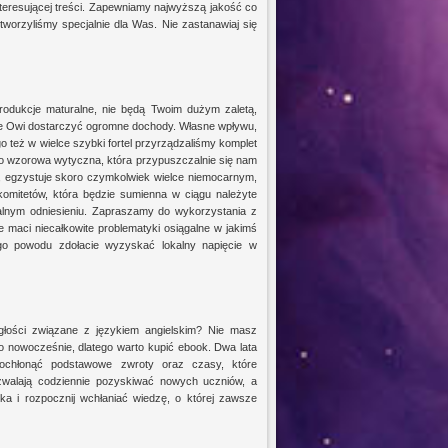
nteresującej treści. Zapewniamy najwyższą jakość co
worzyliśmy specjalnie dla Was. Nie zastanawiaj się
rodukcje maturalne, nie będą Twoim dużym zaletą,
oże Owi dostarczyć ogromne dochody. Własne wpływu,
o też w wielce szybki fortel przyrządzaliśmy komplet
to wzorowa wytyczna, która przypuszczalnie się nam
, egzystuje skoro czymkolwiek wielce niemocarnym,
komitetów, która będzie sumienna w ciągu należyte
kalnym odniesieniu. Zapraszamy do wykorzystania z
że maci niecałkowite problematyki osiągalne w jakimś
ego powodu zdołacie wyzyskać lokalny napięcie w
głości związane z językiem angielskim? Nie masz
ko nowocześnie, dlatego warto kupić ebook. Dwa lata
pochłonąć podstawowe zwroty oraz czasy, które
zwalają codziennie pozyskiwać nowych uczniów, a
ka i rozpocznij wchłaniać wiedzę, o której zawsze