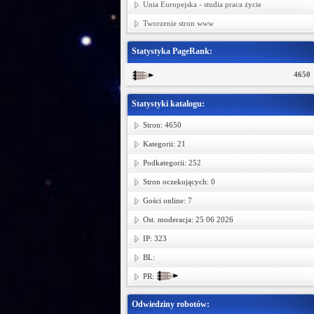
Unia Europejska - studia praca życie
Tworzenie stron www
Statystyka PageRank:
4650
Statystyki katalogu:
Stron: 4650
Kategorii: 21
Podkategorii: 252
Stron oczekujących: 0
Gości online: 7
Ost. moderacja: 25 06 2026
IP: 323
BL:
PR:
Odwiedziny robotów: