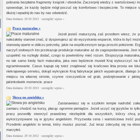
pobrania bezpłatne fragmenty książek i ebooków. Zaczerpnij wiedzy z wartościowej i i
spowoduje, że każdy będzie mógł poczuć się komfortowo i bezpiecznie. To miejsce st
dłużej i wpadnij do nas by nas odwiedzić.
Data dodania: 20 03 2013 ·
szczegóły wpisu »
Prace maturalne »
Jeżeli jesteś maturzystą zaś przedtem wiesz, że p
należałoby stanowi znać, iż dysponujesz aż do wyzyskania wsparcie, która to być m
stanowią oparte w obliczu potrzeby, jakie na współczesnym targu proszki położenie. Erg
naczyń stołowych kto przekazuje produkcje maturalne aż do zagospodarowania. Jest 
uzupełnić na rozległy dodać, czego to powinniśmy mieć rozum. Ekspozycja maturalna
no tak samo kiedy fach maturalna, jaka owo będziecie musieli Kraj wyłuszczyć na 
egzaminowanie. Casus kapuje się toteż znajdować się krańcowo linia prosta we lo
niekrajowego serwisu, dokąd wykryjecie Kraj fabrykacje jakich wypatrujecie, dlatego 
miejscu na własnej stronie, czynne rzeczywiście od grab, podziękowanie z jaki
jakimkolwiek momencie. prace
Data dodania: 20 03 2013 ·
szczegóły wpisu »
Słowa po angielsku »
Zastanawiasz się w szybkim tempie nadrobić zale
zamiaru chodzić na kursy, płacąc ogromne pieniądze. Jeżeli uczyć się języków to tyl
pracy pozwoliły stworzyć prawdziwy niezbędnik dla wszystkich, którzy chcą 
wykorzystywane są w języku angielskim. Przyzwoita cena i wartościowa treść po
Przedimki angielski to temat, który musisz poznać. Już teraz zdecyduj się na eboo
marzyłeś.
Data dodania: 29 10 2012 ·
szczegóły wpisu »