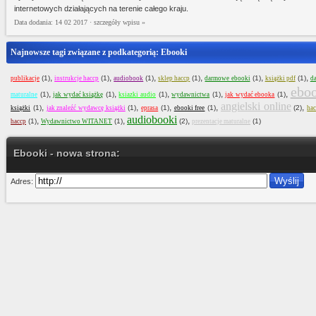
internetowych działających na terenie całego kraju.
Data dodania: 14 02 2017 ·
szczegóły wpisu »
Najnowsze tagi związane z podkategorią: Ebooki
,
,
,
,
,
,
(1)
(1)
(1)
(1)
(1)
(1)
publikacje
instrukcje haccp
audiobook
sklep haccp
darmowe ebooki
książki pdf
d
ebo
,
,
,
,
,
(1)
(1)
(1)
(1)
(1)
maturalne
jak wydać książkę
ksiazki audio
wydawnictwa
jak wydać ebooka
angielski online
,
,
,
,
,
(1)
(1)
(1)
(1)
(2)
książki
jak znaleźć wydawcę książki
eprasa
ebooki free
ha
audiobooki
,
,
,
(1)
(1)
(2)
(1)
haccp
Wydawnictwo WITANET
prezentacje maturalne
Ebooki - nowa strona:
Adres: