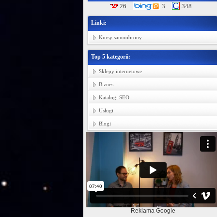
26
3
348
Linki:
Kursy samoobrony
Top 5 kategorii:
Sklepy internetowe
Biznes
Katalogi SEO
Usługi
Blogi
Reklama Google