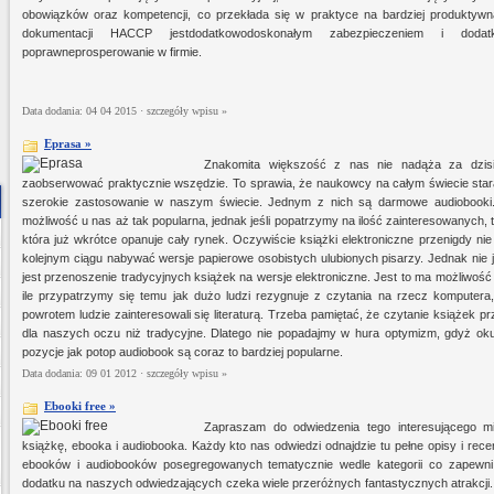
obowiązków oraz kompetencji, co przekłada się w praktyce na bardziej produktyw
dokumentacji HACCP jestdodatkowodoskonałym zabezpieczeniem i dodat
poprawneprosperowanie w firmie.
Data dodania: 04 04 2015 ·
szczegóły wpisu »
Eprasa »
Znakomita większość z nas nie nadąża za dzis
zaobserwować praktycznie wszędzie. To sprawia, że naukowcy na całym świecie staraj
szerokie zastosowanie w naszym świecie. Jednym z nich są darmowe audiobooki.
możliwość u nas aż tak popularna, jednak jeśli popatrzymy na ilość zainteresowanych, t
która już wkrótce opanuje cały rynek. Oczywiście książki elektroniczne przenigdy ni
kolejnym ciągu nabywać wersje papierowe osobistych ulubionych pisarzy. Jednak nie 
jest przenoszenie tradycyjnych książek na wersje elektroniczne. Jest to ma możliwość
ile przypatrzymy się temu jak dużo ludzi rezygnuje z czytania na rzecz komputera,
powrotem ludzie zainteresowali się literaturą. Trzeba pamiętać, że czytanie książek p
dla naszych oczu niż tradycyjne. Dlatego nie popadajmy w hura optymizm, gdyż okuliś
pozycje jak potop audiobook są coraz to bardziej popularne.
Data dodania: 09 01 2012 ·
szczegóły wpisu »
Ebooki free »
Zapraszam do odwiedzenia tego interesującego mi
książkę, ebooka i audiobooka. Każdy kto nas odwiedzi odnajdzie tu pełne opisy i rece
ebooków i audiobooków posegregowanych tematycznie wedle kategorii co zapewni 
dodatku na naszych odwiedzających czeka wiele przeróżnych fantastycznych atrakcji. 