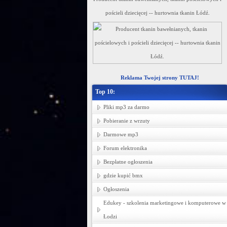
pościeli dziecięcej -- hurtownia tkanin Łódź.
Reklama Twojej strony TUTAJ!
Top 10:
Pliki mp3 za darmo
Pobieranie z wrzuty
Darmowe mp3
Forum elektronika
Bezpłatne ogłoszenia
gdzie kupić bmx
Ogłoszenia
Edukey - szkolenia marketingowe i komputerowe w
Łodzi