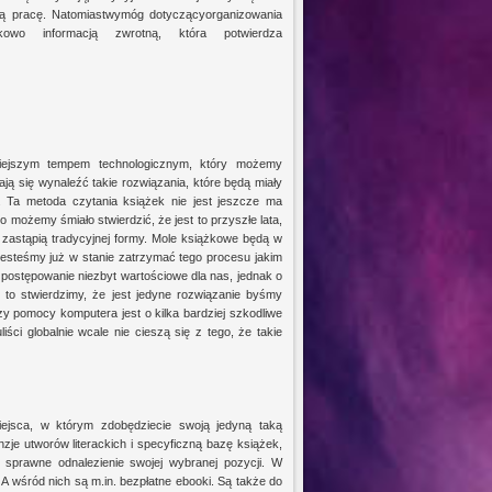
ną pracę. Natomiastwymóg dotyczącyorganizowania
kowo informacją zwrotną, która potwierdza
iejszym tempem technologicznym, który możemy
ą się wynaleźć takie rozwiązania, które będą miały
 Ta metoda czytania książek nie jest jeszcze ma
o możemy śmiało stwierdzić, że jest to przyszłe lata,
e zastąpią tradycyjnej formy. Mole książkowe będą w
jesteśmy już w stanie zatrzymać tego procesu jakim
 postępowanie niezbyt wartościowe dla nas, jednak o
 to stwierdzimy, że jest jedyne rozwiązanie byśmy
rzy pomocy komputera jest o kilka bardziej szkodliwe
ci globalnie wcale nie cieszą się z tego, że takie
ejsca, w którym zdobędziecie swoją jedyną taką
nzje utworów literackich i specyficzną bazę książek,
sprawne odnalezienie swojej wybranej pozycji. W
A wśród nich są m.in. bezpłatne ebooki. Są także do