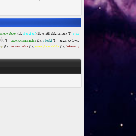
,
,
,
(1)
(1)
(1)
armowy ebook
ebooki pdf
książki elektroniczne
prace
ok
,
,
,
(3)
(1)
(1)
prezentacja maturalna
e-booki
szukam wydawcy
,
,
,
(1)
(1)
(1)
ccp
praca maturalna
gramatyka angielska
dokumenty