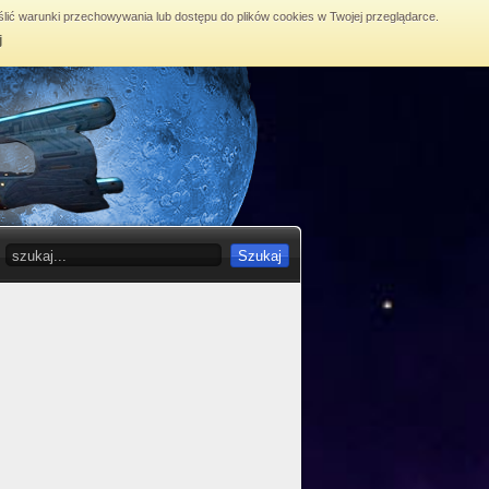
lić warunki przechowywania lub dostępu do plików cookies w Twojej przeglądarce.
j