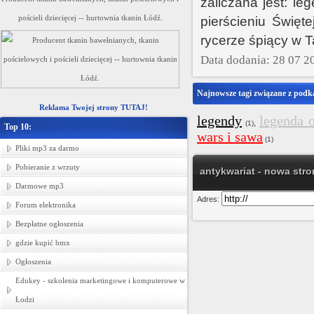
zaliczana jest: l
pościeli dziecięcej -- hurtownia tkanin Łódź.
pierścieniu Święt
rycerze śpiący w T
Data dodania: 28 07 2
Najnowsze tagi związane z podk
Reklama Twojej strony TUTAJ!
legendy
legenda 
,
(1)
Top 10:
wars i sawa
(1)
Pliki mp3 za darmo
Pobieranie z wrzuty
antykwariat - nowa stro
Darmowe mp3
Adres:
Forum elektronika
Bezpłatne ogłoszenia
gdzie kupić bmx
Ogłoszenia
Edukey - szkolenia marketingowe i komputerowe w
Łodzi