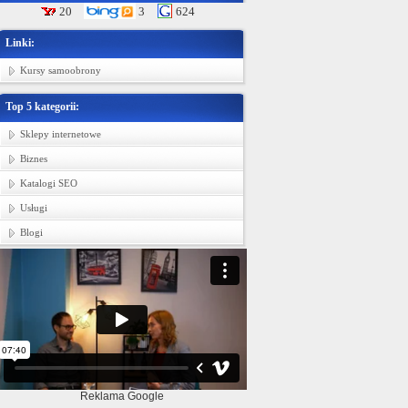
20
3
624
Linki:
Kursy samoobrony
Top 5 kategorii:
Sklepy internetowe
Biznes
Katalogi SEO
Usługi
Blogi
Reklama Google