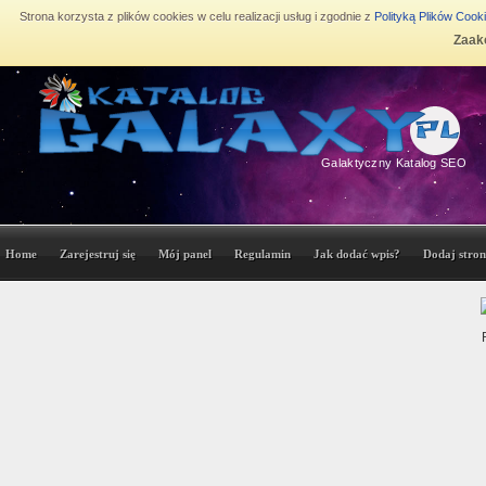
Strona korzysta z plików cookies w celu realizacji usług i zgodnie z
Polityką Plików Cook
Zaakc
Galaktyczny Katalog SEO
Home
Zarejestruj się
Mój panel
Regulamin
Jak dodać wpis?
Dodaj stron