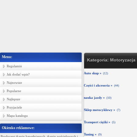
Menu:
Kategoria: Motoryzacja
Regulamin
Auto skup »
(12)
Jak dodać wpis?
Najnowsze
Części i akcesoria »
(44)
Popularne
nauka jazdy »
(10)
Najlepsze
Przyjaciele
Sklep motocyklowy »
(7)
Mapa katalogu
Transport ciężki »
(5)
Okienko reklamowe:
Tuning »
(9)
Producent tkanin bawełnianych, tkanin pościelowych i
Ministerstwo Gadżetów