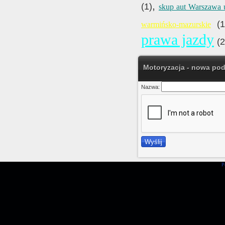
,
(1)
skup aut Warszawa
(1
warmińsko-mazurskie
prawa jazdy
(2
Motoryzacja - nowa pod
Nazwa:
P