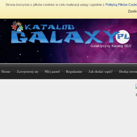
Strona korzysta z plików cookies w celu realizacji usług i zgodnie z
Polityką Plików Cook
Zaakc
Galaktyczny Katalog SEO
Home
Zarejestruj się
Mój panel
Regulamin
Jak dodać wpis?
Dodaj stron