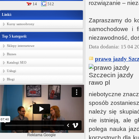
rozwiązanie – niez
14
512
Linki:
Zapraszamy do kon
Kursy samoobrony
samochodowe i fi
Top 5 kategorii:
niezawodność, doś
Sklepy internetowe
Data dodania: 15 04 2
Biznes
prawo jazdy Szcz
Katalogi SEO
Usługi
Blogi
niebotyczne znacze
sposób zostaniesz
należy się skupia
nie istnieją, al
polega nauka jaz
Reklama Google
korzystnych dla k