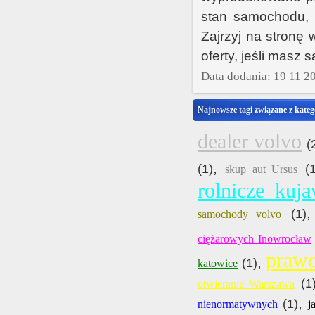
stan samochodu, 
Zajrzyj na stronę
oferty, jeśli mas
Data dodania: 19 11 2
Najnowsze tagi związane z kateg
dealer volvo
(
,
(1)
(
skup aut Ursus
rolnicze kuj
(1)
samochody volvo
ciężarowych Inowrocław
prawo
,
(1)
katowice
(1
otwieranie Warszawa
,
(1)
nienormatywnych
j