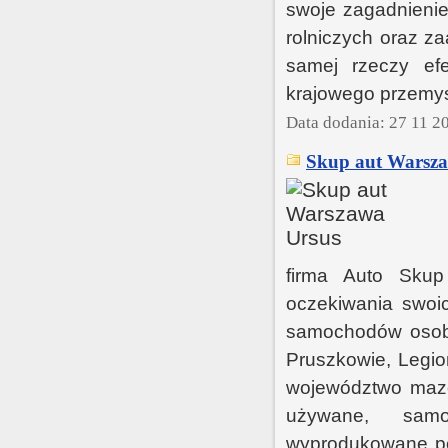
swoje zagadnieni
rolniczych oraz z
samej rzeczy ef
krajowego przemys
Data dodania: 27 11 2
Skup aut Warsza
firma Auto Skup
oczekiwania swoi
samochodów osob
Pruszkowie, Legio
województwo maz
używane, sam
wyprodukowane po 