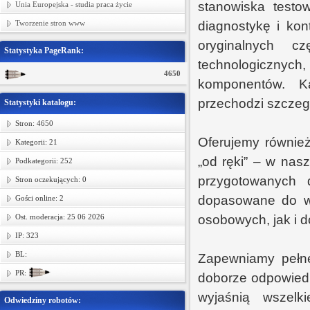
stanowiska testo
Unia Europejska - studia praca życie
Tworzenie stron www
diagnostykę i kon
oryginalnych c
Statystyka PageRank:
technologicznych
4650
komponentów. K
przechodzi szczeg
Statystyki katalogu:
Stron: 4650
Oferujemy równie
Kategorii: 21
„od ręki” – w nas
Podkategorii: 252
przygotowanych 
Stron oczekujących: 0
dopasowane do wi
Gości online: 2
Ost. moderacja: 25 06 2026
osobowych, jak i 
IP: 323
BL:
Zapewniamy pełne
PR:
doborze odpowiedn
wyjaśnią wszelki
Odwiedziny robotów: