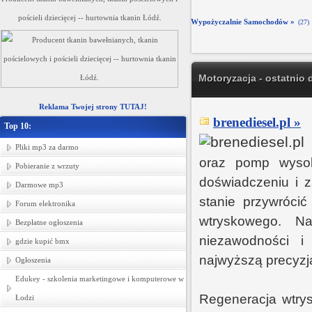
pościeli dziecięcej -- hurtownia tkanin Łódź.
Wypożyczalnie Samochodów »
(27)
Motoryzacja - ostatnio
Reklama Twojej strony TUTAJ!
brenediesel.pl »
Top 10:
Pliki mp3 za darmo
oraz pomp wysoki
Pobieranie z wrzuty
doświadczeniu i z
Darmowe mp3
stanie przywróci
Forum elektronika
wtryskowego. N
Bezpłatne ogłoszenia
niezawodności i 
gdzie kupić bmx
najwyższą precyzją
Ogłoszenia
Edukey - szkolenia marketingowe i komputerowe w
Regeneracja wtry
Łodzi