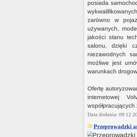
posiada samochody
wykwalifikowanych
zarówno w pojaz
używanych, model
jakości stanu te
salonu, dzięki 
niezawodnych sa
możliwe jest umó
warunkach drogow
Ofertę autoryzowa
internetowej V
współpracujących 
Data dodania: 09 12 2
Przeprowadzki an