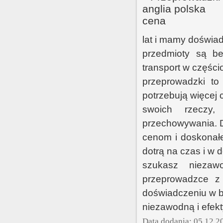
lat i mamy doświad
przedmioty są be
transport w częśc
przeprowadzki to 
potrzebują więcej 
swoich rzeczy,
przechowywania. 
cenom i doskonałe
dotrą na czas i w d
szukasz niezaw
przeprowadzce z A
doświadczeniu w b
niezawodną i efek
Data dodania: 05 12 2