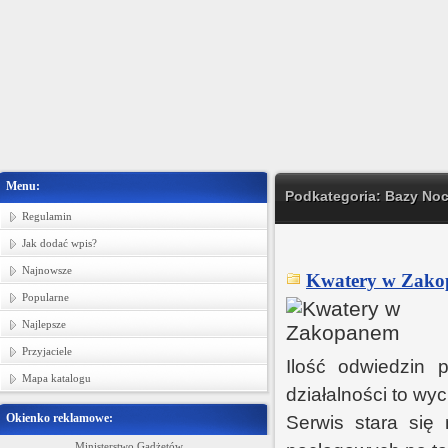
Menu:
Podkategoria: Bazy No
Regulamin
Jak dodać wpis?
Najnowsze
Kwatery w Zako
Popularne
Najlepsze
Przyjaciele
Ilość odwiedzin 
Mapa katalogu
działalności to wy
Okienko reklamowe:
Serwis stara się
Ministerstwo Gadżetów
Producent tkanin bawełnianych, tkanin p