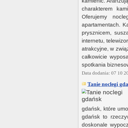
kamienic. Aranżuj
charakterem kam
Oferujemy nocl
apartamentach. Ka
prysznicem, susz
internetu, telewiz
atrakcyjne, w zwią
całkowicie wyposa
spotkania biznesow
Data dodania: 07 10 2
Tanie noclegi gd
gdańsk, które umo
gdańsk to rzeczyw
doskonale wypocz