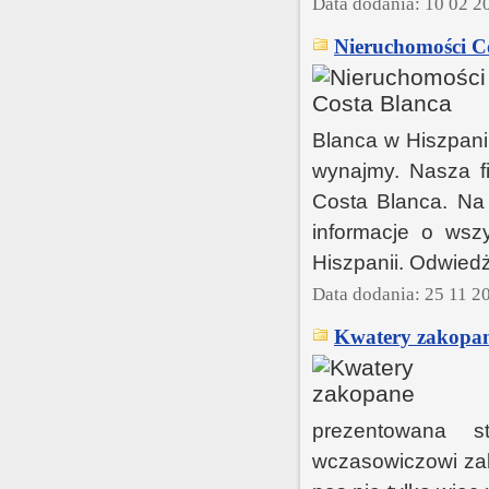
Data dodania: 10 02 2
Nieruchomości C
Blanca w Hiszpani
wynajmy. Nasza f
Costa Blanca. Na 
informacje o wsz
Hiszpanii. Odwiedż
Data dodania: 25 11 2
Kwatery zakopan
prezentowana s
wczasowiczowi zak