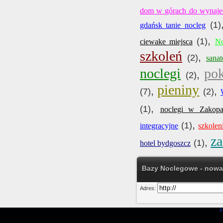
dom w górach do wynaje
(1)
gdańsk tanie nocleg
,
(1)
ciewake miejsca
No
szkoleń
,
(2)
sana
noclegi
po
,
(2)
pieniny
,
,
(7)
(2)
,
(1)
noclegi w Zakop
,
(1)
integracyjne
szkolen
za
,
(1)
hotel bydgoszcz
Bazy Noclegowe - nowa
Adres:
P