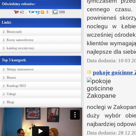
tymczasem przed
Odwiedziny robotów:
cennego czasu. 
42
3
398
powinieneś skorz
Linki:
noclegu w Łebie
Bieszczady
wcześniej ośrodek 
Kursy samoobrony
klientów wymagają
katalog turystyczny
najlepsze dla sieb
Data dodania: 10 03 2
Top 5 kategorii:
Sklepy internetowe
pokoje gościnne
Biznes
Katalogi SEO
Usługi
Blogi
noclegi w Zakopan
duży wybór obie
najbardziej odpow
Data dodania: 28 12 2