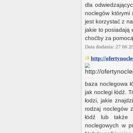
dla odwiedzającyc
noclegów którymi 
jest korzystać z n
jakie to posiadaj
choćby za pomocą s
Data dodania: 27 06 2
http://ofertynoc
baza noclegowa ł
jak noclegi łódź. 
łodzi, jakie znaj
rodzaj noclegów z
łódź lub także 
noclegowych w pr