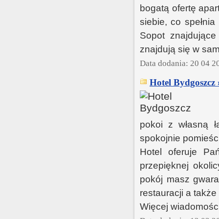
bogatą ofertę apa
siebie, co spełni
Sopot znajdujące 
znajdują się w sam
Data dodania: 20 04 2
Hotel Bydgoszcz 
pokoi z własną ła
spokojnie pomieści 
Hotel oferuje Pa
przepięknej okoli
pokój masz gwaran
restauracji a takż
Więcej wiadomości