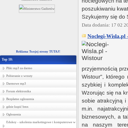
noclegowych na te
pościeli dziecięcej -- hurtownia tka
poszukiwaniu kwat
Szykujemy się do S
Data dodania: 17 02 2
Noclegi-Wisla.pl 
Reklama Twojej strony TUTAJ!
Top 10:
przyjemnością prz
Pliki mp3 za darmo
Wistour", którego
Pobieranie z wrzuty
Darmowe mp3
szybkiej i komple
Forum elektronika
Wzorując się na kr
Bezpłatne ogłoszenia
sobie atrakcyjną 
gdzie kupić bmx
m.in. najatrakcy
Ogłoszenia
biznesowych, a t
Edukey - szkolenia marketingowe i komputerowe w
na naszym teren