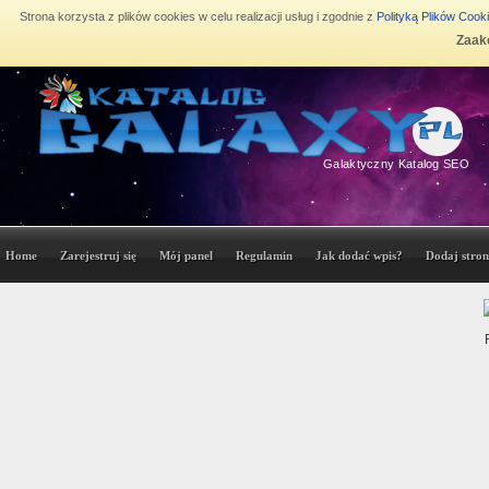
Strona korzysta z plików cookies w celu realizacji usług i zgodnie z
Polityką Plików Cook
Zaakc
Galaktyczny Katalog SEO
Home
Zarejestruj się
Mój panel
Regulamin
Jak dodać wpis?
Dodaj stron