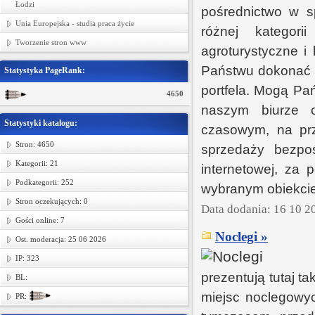
Łodzi
pośrednictwo w s
Unia Europejska - studia praca życie
różnej kategori
Tworzenie stron www
agroturystyczne i
Państwu dokonać n
Statystyka PageRank:
portfela. Mogą Pa
4650
naszym biurze 
Statystyki katalogu:
czasowym, na prz
Stron: 4650
sprzedaży bezpoś
Kategorii: 21
internetowej, za 
Podkategorii: 252
wybranym obiekcie
Stron oczekujących: 0
Data dodania: 16 10 2
Gości online: 7
Noclegi »
Ost. moderacja: 25 06 2026
IP: 323
prezentują tutaj t
BL:
miejsc noclegowyc
PR: