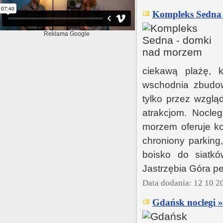
Kompleks Sedna 
Reklama Google
ciekawą plażę, k
wschodnia zbudow
tylko przez wzglą
atrakcjom. Nocle
morzem oferuje k
chroniony parking
boisko do siatkó
Jastrzębia Góra pe
Data dodania: 12 10 2
Gdańsk noclegi »