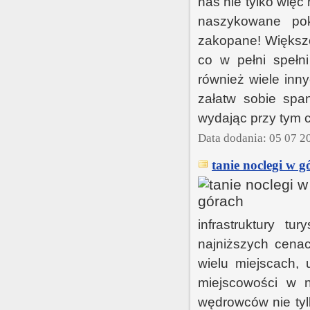
nas nie tylko więc 
naszykowane po
zakopane! Większo
co w pełni spełn
również wiele inny
załatw sobie spa
wydając przy tym 
Data dodania: 05 07 2
tanie noclegi w g
infrastruktury t
najniższych cenac
wielu miejscach, 
miejscowości w n
wędrowców nie tyl