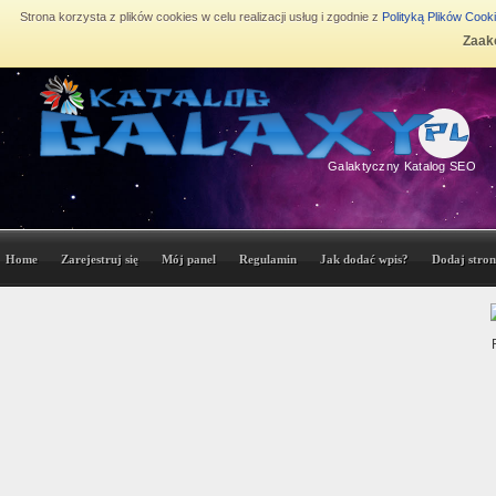
Strona korzysta z plików cookies w celu realizacji usług i zgodnie z
Polityką Plików Cook
Zaakc
Galaktyczny Katalog SEO
Home
Zarejestruj się
Mój panel
Regulamin
Jak dodać wpis?
Dodaj stron