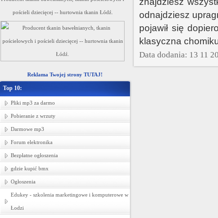
znajdziesz wszyst
pościeli dziecięcej -- hurtownia tkanin Łódź.
odnajdziesz upragn
pojawił się dopie
klasyczna chomiku
Data dodania: 13 11 2
Reklama Twojej strony TUTAJ!
Top 10:
Pliki mp3 za darmo
Pobieranie z wrzuty
Darmowe mp3
Forum elektronika
Bezpłatne ogłoszenia
gdzie kupić bmx
Ogłoszenia
Edukey - szkolenia marketingowe i komputerowe w
Łodzi