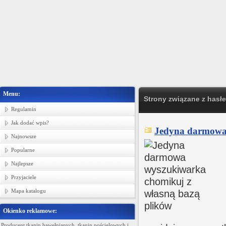
Menu:
Strony związane z hasł
Regulamin
Jak dodać wpis?
Jedyna darmowa 
Najnowsze
Popularne
Najlepsze
Przyjaciele
Mapa katalogu
Okienko reklamowe:
Producent tkanin bawełnianych, tkanin pościelowych i
Ministerstwo Gadżetów