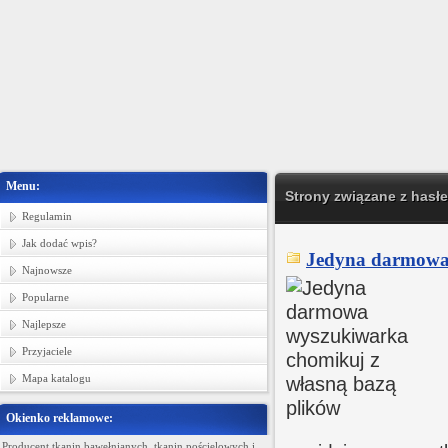
Menu:
Strony związane z hasłe
Regulamin
Jak dodać wpis?
Jedyna darmowa 
Najnowsze
Popularne
Najlepsze
Przyjaciele
Mapa katalogu
Okienko reklamowe:
Producent tkanin bawełnianych, tkanin pościelowych i
Ministerstwo Gadżetów