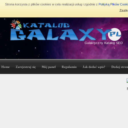
Strona korzysta z plików cookies w celu realizacji usług i zgodnie z
Polityką Plików Cook
Zaakc
Galaktyczny Katalog SEO
Home
Zarejestruj się
Mój panel
Regulamin
Jak dodać wpis?
Dodaj stron