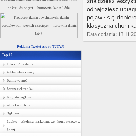
znajdziesz wszyst
pościeli dziecięcej -- hurtownia tkanin Łódź.
odnajdziesz upragn
pojawił się dopie
klasyczna chomiku
Data dodania: 13 11 2
Reklama Twojej strony TUTAJ!
Top 10:
Pliki mp3 za darmo
Pobieranie z wrzuty
Darmowe mp3
Forum elektronika
Bezpłatne ogłoszenia
gdzie kupić bmx
Ogłoszenia
Edukey - szkolenia marketingowe i komputerowe w
Łodzi