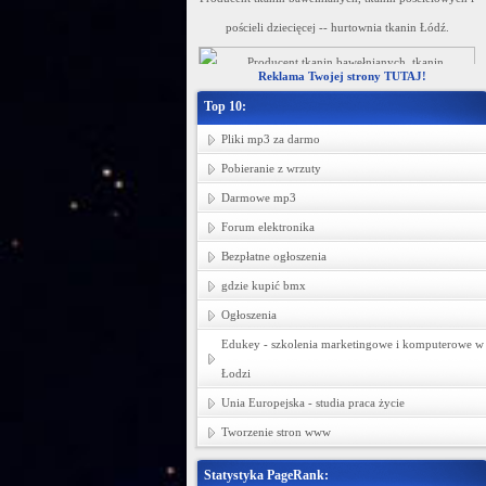
pościeli dziecięcej -- hurtownia tkanin Łódź.
Reklama Twojej strony TUTAJ!
Top 10:
Pliki mp3 za darmo
Pobieranie z wrzuty
Darmowe mp3
Forum elektronika
Bezpłatne ogłoszenia
gdzie kupić bmx
Ogłoszenia
Edukey - szkolenia marketingowe i komputerowe w
Łodzi
Unia Europejska - studia praca życie
Tworzenie stron www
Statystyka PageRank: