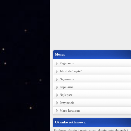
Menu:
Regulamin
Jak dodać wpis?
Najnowsze
Popularne
Najlepsze
Przyjaciele
Mapa katalogu
Okienko reklamowe:
Ministerstwo Gadżetów
Producent tkanin bawełnianych, tkanin pościelowych i