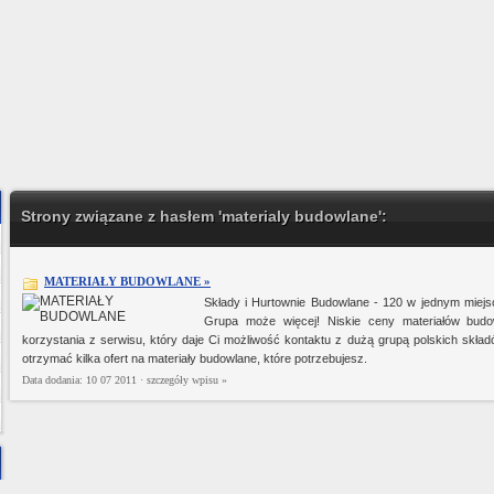
Strony związane z hasłem 'materialy budowlane':
MATERIAŁY BUDOWLANE »
Składy i Hurtownie Budowlane - 120 w jednym mi
Grupa może więcej! Niskie ceny materiałów budo
korzystania z serwisu, który daje Ci możliwość kontaktu z dużą grupą polskich s
otrzymać kilka ofert na materiały budowlane, które potrzebujesz.
Data dodania: 10 07 2011 ·
szczegóły wpisu »
Ministerstwo Gadżetów