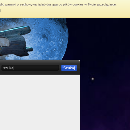
lić warunki przechowywania lub dostępu do plików cookies w Twojej przeglądarce.
j