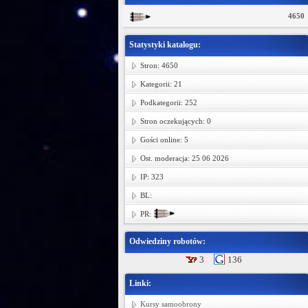
4650
Statystyki katalogu:
Stron: 4650
Kategorii: 21
Podkategorii: 252
Stron oczekujących: 0
Gości online: 5
Ost. moderacja: 25 06 2026
IP: 323
BL:
PR:
Odwiedziny robotów:
3
136
Linki:
Kursy samoobrony