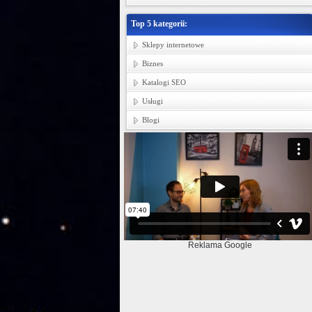
Top 5 kategorii:
Sklepy internetowe
Biznes
Katalogi SEO
Usługi
Blogi
Reklama Google