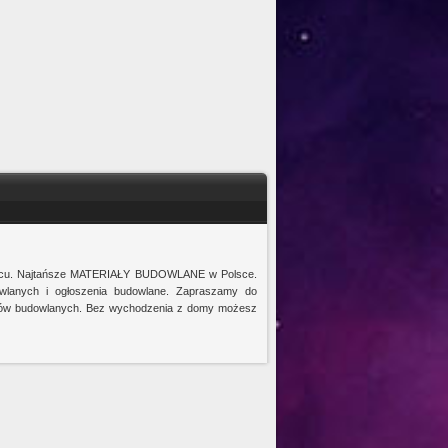
ejscu. Najtańsze MATERIAŁY BUDOWLANE w Polsce.
wlanych i ogłoszenia budowlane. Zapraszamy do
kładów budowlanych. Bez wychodzenia z domy możesz