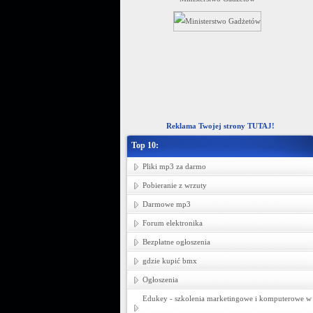
ziecięcej -- hurtownia tkanin Łódź.
Reklama Twojej strony TUTAJ!
Top 10:
Pliki mp3 za darmo
Pobieranie z wrzuty
Darmowe mp3
Forum elektronika
Bezpłatne ogłoszenia
gdzie kupić bmx
Ogłoszenia
Edukey - szkolenia marketingowe i komputerowe w