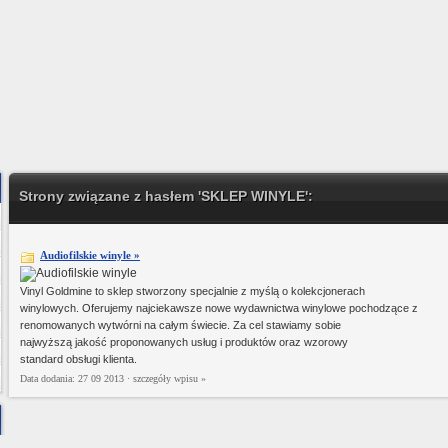
Strony związane z hasłem 'SKLEP WINYLE':
Audiofilskie winyle »
Vinyl Goldmine to sklep stworzony specjalnie z myślą o kolekcjonerach
winylowych. Oferujemy najciekawsze nowe wydawnictwa winylowe pochodzące z
renomowanych wytwórni na całym świecie. Za cel stawiamy sobie
najwyższą jakość proponowanych usług i produktów oraz wzorowy
standard obsługi klienta.
Data dodania: 27 09 2013 ·
szczegóły wpisu »
roducent tkanin bawełnianych, tkanin pościelowych i