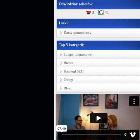
Odwiedziny robotów:
3
41
Linki:
Kursy samoobrony
Top 5 kategorii:
Sklepy internetowe
Biznes
Katalogi SEO
Usługi
Blogi