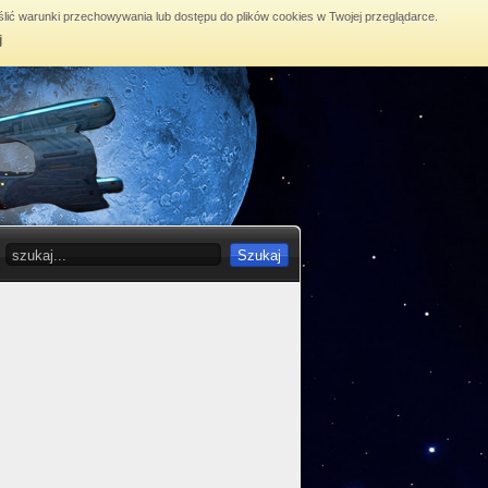
lić warunki przechowywania lub dostępu do plików cookies w Twojej przeglądarce.
j