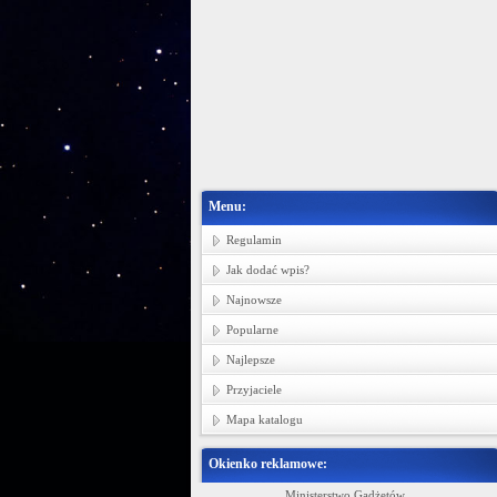
Menu:
Regulamin
Jak dodać wpis?
Najnowsze
Popularne
Najlepsze
Przyjaciele
Mapa katalogu
Okienko reklamowe:
in bawełnianych, tkanin pościelowych i
Ministerstwo Gadżetów
P