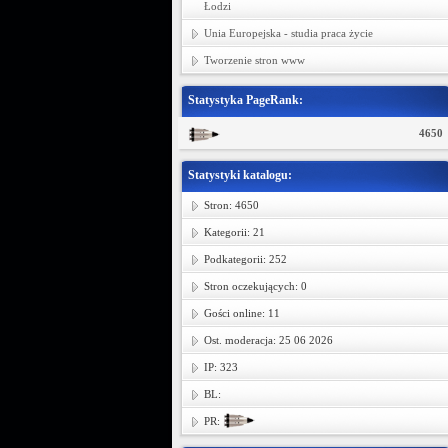
Łodzi
Unia Europejska - studia praca życie
Tworzenie stron www
Statystyka PageRank:
4650
Statystyki katalogu:
Stron: 4650
Kategorii: 21
Podkategorii: 252
Stron oczekujących: 0
Gości online: 11
Ost. moderacja: 25 06 2026
IP: 323
BL:
PR: