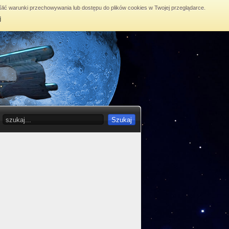
lić warunki przechowywania lub dostępu do plików cookies w Twojej przeglądarce.
j