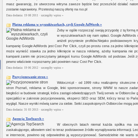
masz gwarancję, że utworzona witryna zawsze będzie bez przeszkód działać natom
pościeli dziecięcej -- hurtownia tkanin Łódź.
zostanie naprawiony. Przetestuj naszą ofertę na rso.pl
Data dodania: 19 08 2011 ·
szczegóły wpisu »
Płatna reklama w wyszukiwarkach, czyli Google AdWords »
Żeby w ogóle rozpocząć swoją przygodę z tą formą m
w wyszukiwarkach się nam opłaci. Google AdWords n
aniżeli przyniesie profitów.Niejako podstawowym k
kampanię Google AdWords jest Cost Per Click, czyli po prostu cena za jedno kliknięcie w
może wynieść stawka za jedno kliknięcie w nasza reklamę, ażeby kampania nie przy
kampanii zanim nie przeczytamy jakiegoś kursu Google AdWords od podstaw. Jeśli 
pewno właściwie rozpoznamy jaki powinien nasz Cost Per Click.
Data dodania: 19 06 2012 ·
szczegóły wpisu »
Pozycjonowanie stron »
Widoczni.pl - od 1999 roku realizujemy skuteczne s
stron Poznań, reklama w Google, linki sponsorowane, strony WWW to nasze zadania
biegłości w budowie strategii, która zastąpi odwiedzających Twój serwis w Odbiorców 
specjaliści w zakresie pozycjonowania, eksperci SEO oraz SEM, którzy teraz to P
wygląd. Nasze wyniki mówią same za siebie. Setki zaspokojonych Odbiorców mogą pot
Data dodania: 31 03 2013 ·
szczegóły wpisu »
Agencja TopSearch »
W obecnych latach niemal każda spółka ma swą
zaskakującego, albowiem sieć to teraz podstawowe źródło wynajdywania informacji. Le
w internecie, powinno się odpowiednio ją wypozycjonować. Samodzielnie nie warto s