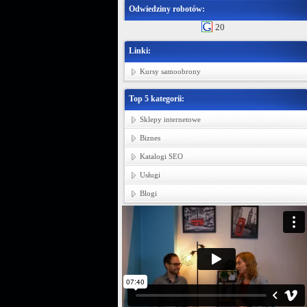
Odwiedziny robotów:
20
Linki:
Kursy samoobrony
Top 5 kategorii:
Sklepy internetowe
Biznes
Katalogi SEO
Usługi
Blogi