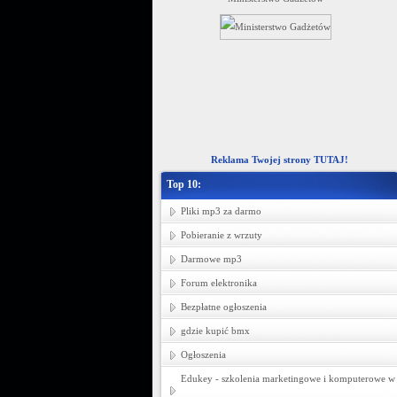
ziecięcej -- hurtownia tkanin Łódź.
Reklama Twojej strony TUTAJ!
Top 10:
Pliki mp3 za darmo
Pobieranie z wrzuty
Darmowe mp3
Forum elektronika
Bezpłatne ogłoszenia
gdzie kupić bmx
Ogłoszenia
Edukey - szkolenia marketingowe i komputerowe w