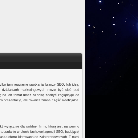
ylko tam regularne spotkania branży SEO. Ich ideą,
 działaniach marketingowych może być sieć pod
ę na ich temat masz szansę zdobyć zaglądając do
o prezentacje, ale również znana część nieoficjalna.
kt wyłącznie dla solidnej firmy, którą jest na pewno
 to zadanie w dłonie fachowej agencji SEO, budującej
 naszą ofertę kierowaną do zainteresowanych. Z nami