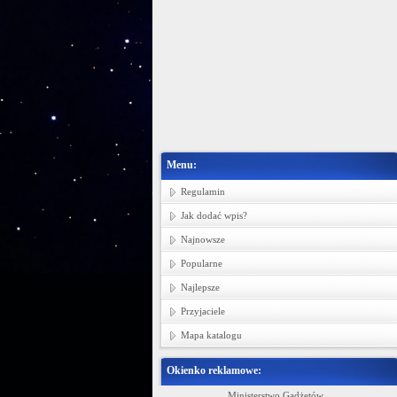
Menu:
Regulamin
Jak dodać wpis?
Najnowsze
Popularne
Najlepsze
Przyjaciele
Mapa katalogu
Okienko reklamowe:
in bawełnianych, tkanin pościelowych i
Ministerstwo Gadżetów
P