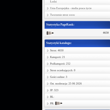
Łodzi
Unia Europejska - studia praca życie
Tworzenie stron www
Statystyka PageRank:
4650
Statystyki katalogu:
Stron: 4650
Kategorii: 21
Podkategorii: 252
Stron oczekujących: 0
Gości online: 3
Ost. moderacja: 25 06 2026
IP: 323
BL:
PR: