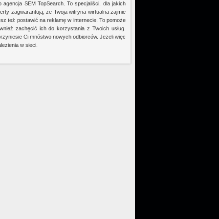
go agencja SEM TopSearch. To specjaliści, dla jakich
erty zagwarantują, że Twoja witryna wirtualna zajmie
z też postawić na reklamę w internecie. To pomoże
wnież zachęcić ich do korzystania z Twoich usług.
rzyniesie Ci mnóstwo nowych odbiorców. Jeżeli więc
ezienia w sieci.