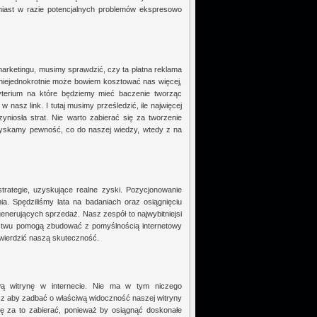
iast w razie potencjalnych problemów ekspresowo
arketingu, musimy sprawdzić, czy ta płatna reklama
iejednokrotnie może bowiem kosztować nas więcej,
ryterium na które będziemy mieć baczenie tworząc
 nasz link. I tutaj musimy prześledzić, ile najwięcej
niosła strat. Nie warto zabierać się za tworzenie
zyskamy pewność, co do naszej wiedzy, wtedy z na
trategie, uzyskujące realne zyski. Pozycjonowanie
. Spędziliśmy lata na badaniach oraz osiągnięciu
generujących sprzedaż. Nasz zespół to najwybitniejsi
aństwu pomogą zbudować z pomyślnością internetowy
wierdzić naszą skuteczność.
 witrynę w internecie. Nie ma w tym niczego
cz aby zadbać o właściwą widoczność naszej witryny
ię za to zabierać, ponieważ by osiągnąć doskonałe