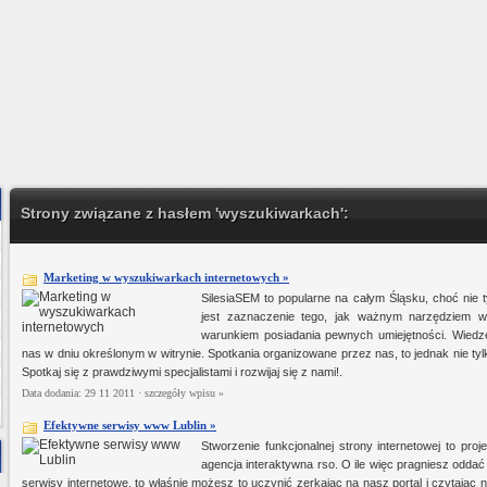
Strony związane z hasłem 'wyszukiwarkach':
Marketing w wyszukiwarkach internetowych »
SilesiaSEM to popularne na całym Śląsku, choć nie t
jest zaznaczenie tego, jak ważnym narzędziem w
warunkiem posiadania pewnych umiejętności. Wiedz
nas w dniu określonym w witrynie. Spotkania organizowane przez nas, to jednak nie tylk
Spotkaj się z prawdziwymi specjalistami i rozwijaj się z nami!.
Data dodania: 29 11 2011 ·
szczegóły wpisu »
Efektywne serwisy www Lublin »
Stworzenie funkcjonalnej strony internetowej to proje
agencja interaktywna rso. O ile więc pragniesz oddać
serwisy internetowe, to właśnie możesz to uczynić zerkając na nasz portal i czytając
roducent tkanin bawełnianych, tkanin pościelowych i