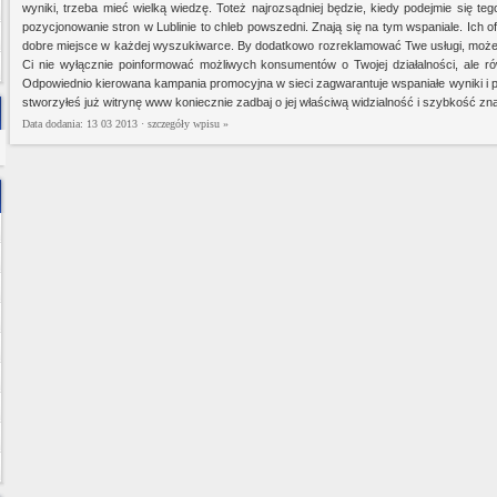
wyniki, trzeba mieć wielką wiedzę. Toteż najrozsądniej będzie, kiedy podejmie się te
pozycjonowanie stron w Lublinie to chleb powszedni. Znają się na tym wspaniale. Ich of
dobre miejsce w każdej wyszukiwarce. By dodatkowo rozreklamować Twe usługi, możes
Ci nie wyłącznie poinformować możliwych konsumentów o Twojej działalności, ale ró
Odpowiednio kierowana kampania promocyjna w sieci zagwarantuje wspaniałe wyniki i p
stworzyłeś już witrynę www koniecznie zadbaj o jej właściwą widzialność i szybkość znal
Data dodania: 13 03 2013 ·
szczegóły wpisu »