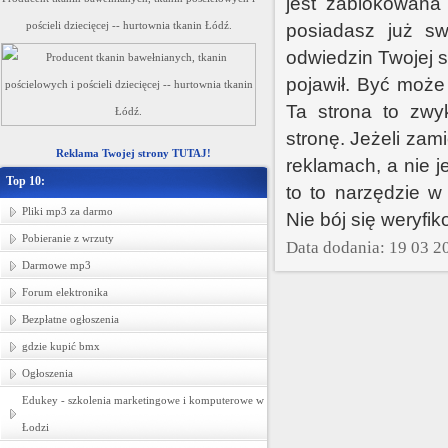
jest zablokowana 
pościeli dziecięcej -- hurtownia tkanin Łódź.
posiadasz już sw
odwiedzin Twojej s
pojawił. Być może 
Ta strona to zwy
stronę. Jeżeli za
Reklama Twojej strony TUTAJ!
reklamach, a nie 
Top 10:
to to narzędzie w
Pliki mp3 za darmo
Nie bój się weryfi
Pobieranie z wrzuty
Data dodania: 19 03 2
Darmowe mp3
Forum elektronika
Bezpłatne ogłoszenia
gdzie kupić bmx
Ogłoszenia
Edukey - szkolenia marketingowe i komputerowe w
Łodzi