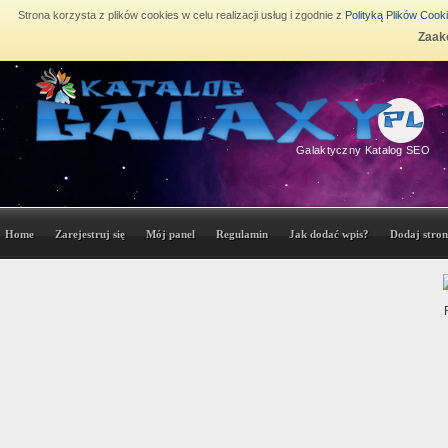
Strona korzysta z plików cookies w celu realizacji usług i zgodnie z
Polityką Plików Cook
Zaakc
Galaktyczny Katalog SEO
Home
Zarejestruj się
Mój panel
Regulamin
Jak dodać wpis?
Dodaj stron