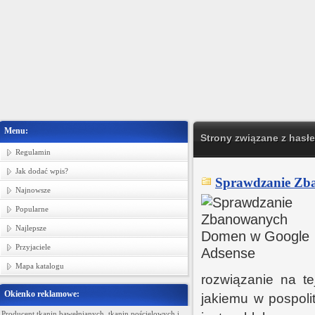
Menu:
Strony związane z has
Regulamin
Jak dodać wpis?
Sprawdzanie Zb
Najnowsze
Popularne
Najlepsze
Przyjaciele
Mapa katalogu
rozwiązanie na te
Okienko reklamowe:
jakiemu w pospoli
Producent tkanin bawełnianych, tkanin pościelowych i
Ministerstwo Gadżetów