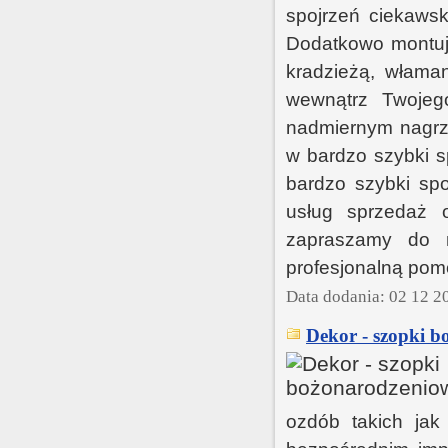
spojrzeń ciekaws
Dodatkowo montują
kradzieżą, włama
wewnątrz Twojeg
nadmiernym nagrz
w bardzo szybki s
bardzo szybki sp
usług sprzedaż 
zapraszamy do 
profesjonalną pom
Data dodania: 02 12 2
Dekor - szopki b
ozdób takich jak