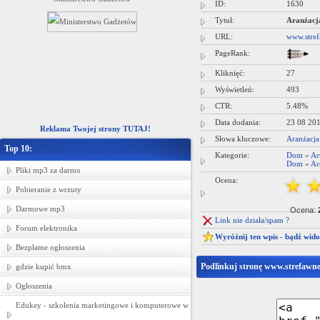
ID:
1630
pościeli dziecięcej -- hurtownia tka
Tytuł:
Aranżacj
URL:
www.stref
PageRank:
Kliknięć:
27
Wyświetleń:
493
CTR:
5.48%
Data dodania:
23 08 20
Reklama Twojej strony TUTAJ!
Słowa kluczowe:
Aranżacja
Top 10:
Kategorie:
Dom
»
Ar
Dom
»
Ar
Pliki mp3 za darmo
Ocena:
Pobieranie z wrzuty
Darmowe mp3
Ocena:
Link nie działa/spam ?
Forum elektronika
Wyróżnij ten wpis - bądź wid
Bezpłatne ogłoszenia
Podlinkuj stronę www.strefawne
gdzie kupić bmx
Ogłoszenia
Edukey - szkolenia marketingowe i komputerowe w