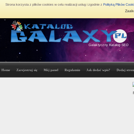
Strona korzysta z plików cookies w celu realizacji usług i zgodnie z
Polityką Plików Cook
Zaakc
Galaktyczny Katalog SEO
Home
Zarejestruj się
Mój panel
Regulamin
Jak dodać wpis?
Dodaj stron