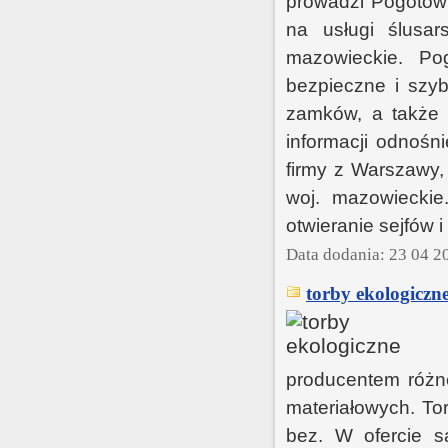
prowadzi Pogotowi
na usługi ślusa
mazowieckie. P
bezpieczne i szyb
zamków, a także 
informacji odnośn
firmy z Warszawy,
woj. mazowieckie
otwieranie sejfów
Data dodania: 23 04 2
torby ekologiczn
producentem różne
materiałowych. To
bez. W ofercie s