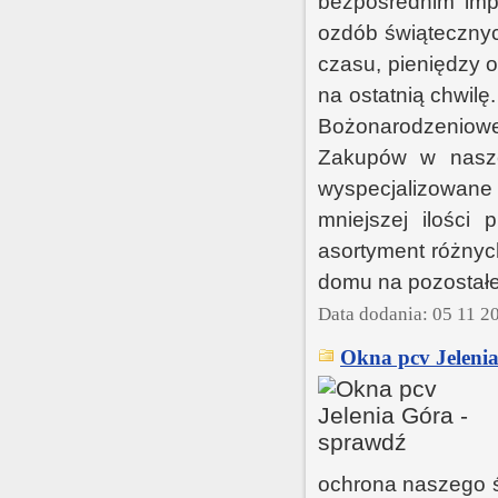
bezpośrednim imp
ozdób świąteczny
czasu, pieniędzy 
na ostatnią chwil
Bożonarodzeniow
Zakupów w nasze
wyspecjalizowane
mniejszej ilości
asortyment różnyc
domu na pozostałe
Data dodania: 05 11 2
Okna pcv Jelenia
ochrona naszego ś