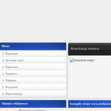
Menu:
Aranżacja wnętrz
Regulamin
Jak dodać wpis?
Najnowsze
Popularne
Najlepsze
Przyjaciele
Mapa katalogu
Okienko reklamowe:
Szczegóły strony www.strefawnet
Ministerstwo Gadżetów
Producent tkanin bawełnianych, tkanin p