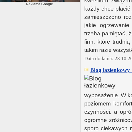
kwestiom związa
Reklama Google
każdy chce płacić
zamieszczono róż
jakie ogrzewanie 
trzeba pamiętać, ż
firm, które trudn
takim razie wszyst
Data dodania: 28 10 2
Blog łazienkowy 
wyposażenie. W ko
poziomem komfort
czynności, a opró
ogromne zróżnico
sporo ciekawych 