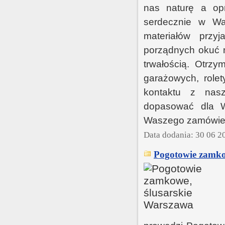
nas naturę a op
serdecznie w W
materiałów przy
porządnych okuć n
trwałością. Otrz
garażowych, role
kontaktu z nasz
dopasować dla W
Waszego zamówieni
Data dodania: 30 06 2
Pogotowie zamko