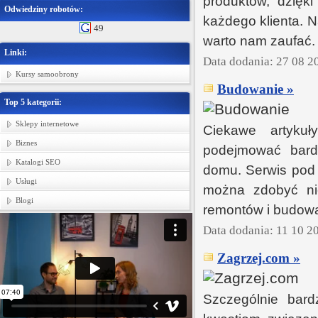
produktów, dzięk
Odwiedziny robotów:
każdego klienta. 
49
warto nam zaufać.
Linki:
Data dodania: 27 08 2
Kursy samoobrony
Budowanie »
Top 5 kategorii:
Sklepy internetowe
Ciekawe artyku
Biznes
podejmować bard
Katalogi SEO
domu. Serwis pod 
Usługi
można zdobyć ni
Blogi
remontów i budowa
Data dodania: 11 10 2
Zagrzej.com »
Szczególnie bar