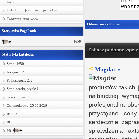
Łodzi
Unia Europejska - studia praca życie
Tworzenie stron www
Odwiedziny robotów:
Statystyka PageRank:
4650
Zobacz podobne wpisy w
Statystyki katalogu:
Stron: 4650
Magdar »
Kategorii: 21
Podkategorii: 252
produktów takich 
Stron oczekujących: 0
najbardziej wyma
Gości online: 8
profesjonalna obs
Ost. moderacja: 25 06 2026
przystępne ceny
IP: 323
serdecznie zapr
BL:
sprawdzenia akt
PR: