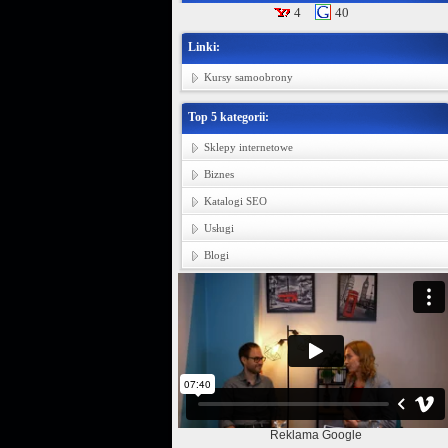
4
40
Linki:
Kursy samoobrony
Top 5 kategorii:
Sklepy internetowe
Biznes
Katalogi SEO
Usługi
Blogi
Reklama Google