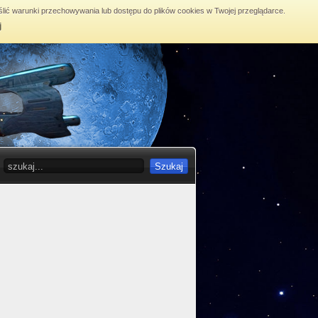
lić warunki przechowywania lub dostępu do plików cookies w Twojej przeglądarce.
j