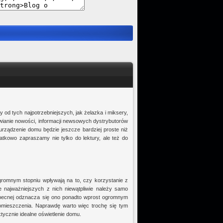
od tych najpotrzebniejszych, jak żelazka i miksery,
awianie nowości, informacji newsowych dystrybutorów
urządzenie domu będzie jeszcze bardziej proste niż
atkowo zapraszamy nie tylko do lektury, ale też do
gromnym stopniu wpływają na to, czy korzystanie z
najważniejszych z nich niewątpliwie należy samo
 obecnej odznacza się ono ponadto wprost ogromnym
mieszczenia. Naprawdę warto więc trochę się tym
ktycznie idealne oświetlenie domu.