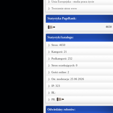
Unia Europejska - studia praca życie
Tworzenie stron www
Statystyka PageRank:
4650
Statystyki katalogu:
Stron: 4650
Kategorii: 21
Podkategorii: 252
Stron oczekujących: 0
Gości online: 2
Ost. moderacja: 25 06 2026
IP: 323
BL:
PR:
Odwiedziny robotów: