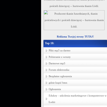
pościeli dziecięcej -- hurtownia tkanin Łódź.
Reklama Twojej strony TUTAJ!
Top 10:
Pliki mp3 za darmo
Pobieranie z wrzuty
Darmowe mp3
Forum elektronika
Bezpłatne ogłoszenia
gdzie kupić bmx
Ogłoszenia
Edukey - szkolenia marketingowe i komputerowe w
Łodzi