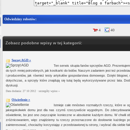
Odwiedziny robotów:
4
40
Zobacz podobne wpisy w tej kategorii:
Sprzęt AGD »
Ten serwis skupia fanów sprzętów AGD. Prezentujemy 
do tych mniej potrzebnych, jak kostkarki do lodów. Naszym zadaniem jest też przedst
i producentów, jak również testy artykułów gospodarstwa domowego. Dzięki blogowi, 
dotychczas, a sprzęty które znajdują się tutaj będą wykorzystywane przez lata. Dod
dyskusji.
Data dodania: 27 10 2012 ·
szczegóły wpisu »
Oświetlenie »
Istnieje całe mnóstwo rozmaitych rzeczy, które w o
jakiegokolwiek domu jest dla nas czymś rzeczywiście wygodnym. Do zdecydowanie 
oświetlenie, bo jest ono zwyczajnie konieczne w absolutnie każdym domu. W chwili
zróżnicowaniem, więc znajdziemy tu rzeczy przeznaczone do dosłownie każdego po
zainteresować, chociażby korzystając z przedstawionej tu strony, i wybrać dla siebie fa