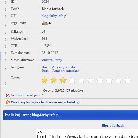
ID:
2024
Tytuł:
Blog o farbach
URL:
blog-farby.info.pl
PageRank:
Kliknięć:
24
Wyświetleń:
568
CTR:
4.23%
Data dodania:
28 10 2012
Słowa kluczowe:
wnętrza
,
farby
Kategorie:
Dom
»
Artykuły dla domu
Dom
»
Remonty mieszkań
Ocena:
Ocena:
3.0
/10 (27 głosów)
Link nie działa/spam ?
Wyróżnij ten wpis - bądź widoczny w katalogu!
Podlinkuj stronę blog-farby.info.pl:
Blog o farbach