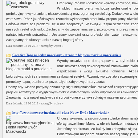
Oferujemy Państwu doskonałe wyroby kamienne, bowie
W skład naszej oferty wchodzą profesjonalne bla
perfekcyjnym wykonaniem, niezawodnością oraz ogromną trwałością. Dodatkowo w oferci
warszawa. Prócz jakościowych i rzetelnie wykonanych produktów proponujemy również
Państwa może bez problemu się u nas zaopatrzyć. W związku z tym serdecznie zachęc
naszych rzetelnych usług.Zachęcamy do zapoznania się z przygotowaną przez nas of
najistotniejszych potrzebach. Jesteśmy poważni oraz profesjonalni, zatem cieszym
zachęcamy do skorzystania z naszej bogatej oferty.
Data dodania: 18 01 2014 ·
szczegóły wpisu »
Creative Tops nr jeden porcelany - strona z blogiem marki o porcelanie »
Wyroby creative tops dotrą napewno w styl kobiet d
oraz umieszczonej dekoracji widać zamiłowanie twórc
współczesne i wciąż aktualne tchnienie. Akce
kolorystycznych i są synonimem szykownej estetyki. Wzornictwo zostało zaczerpnięt
porcelany, tapet, tkanin oraz pozostałych zabytkowych rarytasów.
Dbamy aby własne pomysły oznaczały się funkcjonalnością rozwiązań i nieprzemijającą 
projektu rozstrzyga o wyjątkowym efekcie ostatecznym, który odpowiada oczekiwanio
Zapewniamy, iż nawet nadzwyczaj surowi koneserzy wyszukają w naszym asortymencie
Data dodania: 19 06 2015 ·
szczegóły wpisu »
http://www.innowacyjneokna.pl | okna Nowy Dwór Mazowiecki »
Chcesz wymienić w swoim domu stolarkę drewnianą? O
ofertą naszej firmy. Mamy w ofercie bardzo mnóstwo 
Jesteśmy przekonani, że każdy kto zdecyduje się na 
Podstawowym miejscem działania naszej firmy jest W