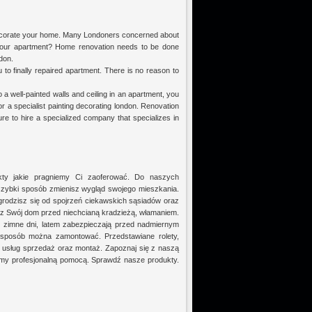
e decorate your home. Many Londoners concerned about
your apartment? Home renovation needs to be done
don.
 to finally repaired apartment. There is no reason to
To a well-painted walls and ceiling in an apartment, you
r a specialist painting decorating london. Renovation
re to hire a specialized company that specializes in
kty jakie pragniemy Ci zaoferować. Do naszych
zo szybki sposób zmienisz wygląd swojego mieszkania.
rodzisz się od spojrzeń ciekawskich sąsiadów oraz
z Swój dom przed niechcianą kradzieżą, włamaniem.
 zimne dni, latem zabezpieczają przed nadmiernym
sposób można zamontować. Przedstawiane rolety,
 usług sprzedaż oraz montaż. Zapoznaj się z naszą
ymy profesjonalną pomocą. Sprawdź nasze produkty.