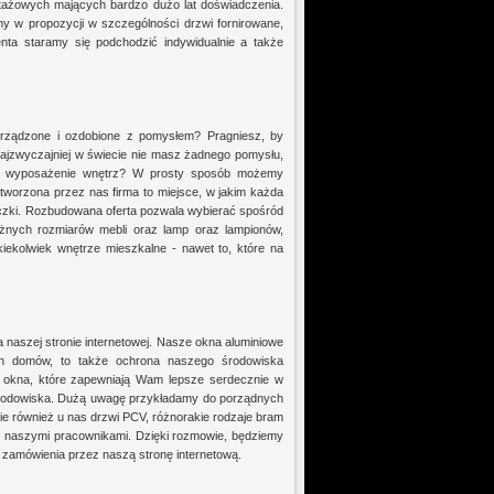
ntażowych mających bardzo dużo lat doświadczenia.
w propozycji w szczególności drzwi fornirowane,
nta staramy się podchodzić indywidualnie a także
urządzone i ozdobione z pomysłem? Pragniesz, by
ajzwyczajniej w świecie nie masz żadnego pomysłu,
ne wyposażenie wnętrz? W prosty sposób możemy
Stworzona przez nas firma to miejsce, w jakim każda
iczki. Rozbudowana oferta pozwala wybierać spośród
óżnych rozmiarów mebli oraz lamp oraz lampionów,
iekolwiek wnętrze mieszkalne - nawet to, które na
naszej stronie internetowej. Nasze okna aluminiowe
ch domów, to także ochrona naszego środowiska
ć okna, które zapewniają Wam lepsze serdecznie w
środowiska. Dużą uwagę przykładamy do porządnych
cie również u nas drzwi PCV, różnorakie rodzaje bram
 naszymi pracownikami. Dzięki rozmowie, będziemy
zamówienia przez naszą stronę internetową.