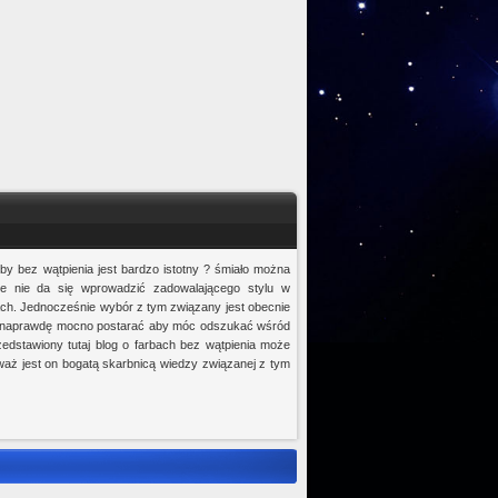
rby bez wątpienia jest bardzo istotny ? śmiało można
ie nie da się wprowadzić zadowalającego stylu w
h. Jednocześnie wybór z tym związany jest obecnie
ę naprawdę mocno postarać aby móc odszukać wśród
zedstawiony tutaj blog o farbach bez wątpienia może
aż jest on bogatą skarbnicą wiedzy związanej z tym