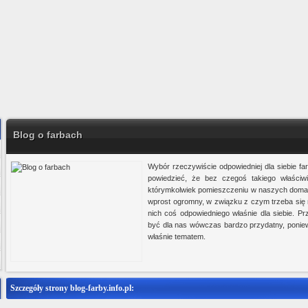
Blog o farbach
Wybór rzeczywiście odpowiedniej dla siebie fa
powiedzieć, że bez czegoś takiego właściw
którymkolwiek pomieszczeniu w naszych domac
wprost ogromny, w związku z czym trzeba si
nich coś odpowiedniego właśnie dla siebie. Pr
być dla nas wówczas bardzo przydatny, poniew
właśnie tematem.
Szczegóły strony blog-farby.info.pl:
Ministerstwo Gadżetów