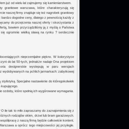
m już od wielu lat zajmujemy się kamieniarstwem.
ty granitowe warszawa, które charakteryzują się
e naszej firmy znajduje się też nagrobek granitowy
 bardzo dogodne ceny, dlatego z pewnością każdy z
amy do przejrzenia naszej oferty i skorzystania z
ertą, bowiem przyrządziliśmy ją z myślą o Państwa
y się ogromnie wielką sławą na rynku ? serdecznie
oceniających nieprzemijalne piękno. W kolorystyce
zyni do lat 50-tych, jednakże nadaje Ona projektom
soria designerskie wystepują w paru wersjach
e z wydobywanych na pchlich jarmarkach: zabytkowej
stylistyką. Specjalne nastawienie do któregokolwiek
m kupującego.
 ozdoby, które spełnią ich wygórowane wymagania.
 ile tak to miło zapraszamy do zaznajomienia się z
różnych rodzajów okien, drzwi lub bram garażowych.
współpracę z naszą firmą będzie całkowicie kontent.
arszawa a oprócz tego miejscowości jej przyległe.