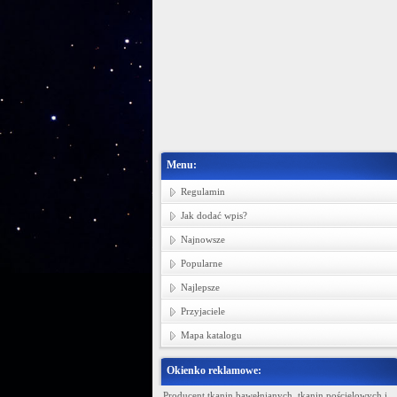
Menu:
Regulamin
Jak dodać wpis?
Najnowsze
Popularne
Najlepsze
Przyjaciele
Mapa katalogu
Okienko reklamowe:
Ministerstwo Gadżetów
Producent tkanin bawełnianych, tkanin pościelowych i