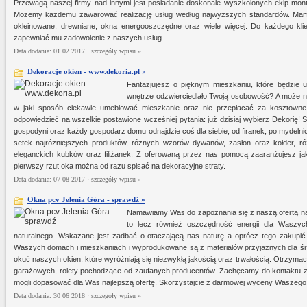
Przewagą naszej firmy nad innymi jest posiadanie doskonale wyszkolonych ekip mo
Możemy każdemu zawarować realizację usług według najwyższych standardów. Mamy 
okleinowane, drewniane, okna energooszczędne oraz wiele więcej. Do każdego klie
zapewniać mu zadowolenie z naszych usług.
Data dodania: 01 02 2017 ·
szczegóły wpisu »
Dekoracje okien - www.dekoria.pl »
Fantazjujesz o pięknym mieszkaniu, które będzie 
wnętrze odzwierciedlało Twoją osobowość? A może n
w jaki sposób ciekawie umeblować mieszkanie oraz nie przepłacać za kosztow
odpowiedzieć na wszelkie postawione wcześniej pytania: już dzisiaj wybierz Dekorię! 
gospodyni oraz każdy gospodarz domu odnajdzie coś dla siebie, od firanek, po mydeln
setek najróżniejszych produktów, różnych wzorów dywanów, zasłon oraz kołder, r
eleganckich kubków oraz filiżanek. Z oferowaną przez nas pomocą zaaranżujesz jak
pierwszy rzut oka można od razu spisać na dekoracyjne straty.
Data dodania: 07 08 2017 ·
szczegóły wpisu »
Okna pcv Jelenia Góra - sprawdź »
Namawiamy Was do zapoznania się z naszą ofertą na 
to lecz również oszczędność energii dla Waszy
naturalnego. Wskazane jest zadbać o otaczającą nas naturę a oprócz tego zakupi
Waszych domach i mieszkaniach i wyprodukowane są z materiałów przyjaznych dla 
okuć naszych okien, które wyróżniają się niezwykłą jakością oraz trwałością. Otrzyma
garażowych, rolety pochodzące od zaufanych producentów. Zachęcamy do kontaktu z
mogli dopasować dla Was najlepszą ofertę. Skorzystajcie z darmowej wyceny Waszego 
Data dodania: 30 06 2018 ·
szczegóły wpisu »