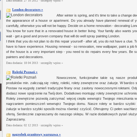
Data dodania: 27 10 2012 ·
szczegóły wpisu »
London decorators »
After winter is spring, and it's time to take a chang
the appearance of a house or apartment. Do you already have planned renewal of 
carefully, otherwise you will not be happy. Decide on a home renovation - decorating Lon
You know for sure that in a renovated house in better living. Your family also wants you
wait - get a good and proven company that will do well spray painting London.
I think that you do not plan to do this repair yourself - after all, you do not have a clue. 
have to have experience. Housing renewal - so renovation, new wallpaper, paint a job fo
of the house is a very important step - you need to do repairs every few years. Be su
painters and decorations.
Data dodania: 18 04 2013 ·
szczegóły wpisu »
Roletki Poznań »
Nowoczesne, funkcjonalne takie są nasze produ
produktów min. zaliczają się: rolety, roletki, rolety zewnętrzne oraz żaluzje. W bard
Postaw na wygodę zamień tradycyjne firany oraz zasłony nowoczesnymi roletami. Odg
dodasz nowe spojrzenie na Twój dom. Dodatkowo montując rolety zewnętrzne uchronis
Rolety zewnętrzne pozwolą zatrzymać więcej ciepła wewnątrz Twojego mieszkania w
nagrzaniem pomieszczeń wewnątrz Twojego domu. Nasze rolety w bardzo szybki 
żaluzje w bardzo szybki sposób można również czyścić. Oferujemy Ci pełen wachlarz
ofertą. Serdecznie zapraszamy do naszego sklepu. W razie dodatkowych pytań służ
Zapraszamy.
Data dodania: 02 12 2013 ·
szczegóły wpisu »
nagrobek granitowy warszawa »