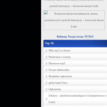
pościeli dziecięcej -- hurtownia tkanin Łódź.
Reklama Twojej strony TUTAJ!
Top 10:
Pliki mp3 za darmo
Pobieranie z wrzuty
Darmowe mp3
Forum elektronika
Bezpłatne ogłoszenia
gdzie kupić bmx
Ogłoszenia
Edukey - szkolenia marketingowe i komputerowe w
Łodzi