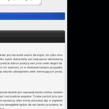
olor jest niezwykle ważne dla kogoś, kto tylko chce
o wybór dobrej farby jest tutaj wprost elementarną
wiście dobrze posłużą nam przez wiele długich lat.
mnym ich wyborem, że w dosłownie każdym przypadku
j witrynie udostępniono wiele interesujących porad,
żenie łazienki jest naprawdę bardzo istotne, bowiem
 być rzeczywiście wygodne. Trzeba zwrócić przy tym
em wystarczy tylko trochę poszukać aby w mgnieniu
ryna niewątpliwie będzie dla nas bardzo przydatna, bo
bna.