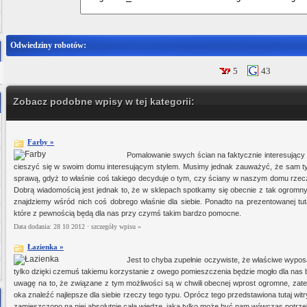
Odwiedziny robotów:
5
43
Zobacz podobne wpisy w tej kategorii:
Farby »
Pomalowanie swych ścian na faktycznie interesujący k
cieszyć się w swoim domu interesującym stylem. Musimy jednak zauważyć, że sam tylk
sprawą, gdyż to właśnie coś takiego decyduje o tym, czy ściany w naszym domu rzeczy
Dobrą wiadomością jest jednak to, że w sklepach spotkamy się obecnie z tak ogro
znajdziemy wśród nich coś dobrego właśnie dla siebie. Ponadto na prezentowanej tuta
które z pewnością będą dla nas przy czymś takim bardzo pomocne.
Data dodania: 28 10 2012 ·
szczegóły wpisu »
Łazienka »
Jest to chyba zupełnie oczywiste, że właściwe wyposa
tylko dzięki czemuś takiemu korzystanie z owego pomieszczenia będzie mogło dla nas
uwagę na to, że związane z tym możliwości są w chwili obecnej wprost ogromne, zat
oka znaleźć najlepsze dla siebie rzeczy tego typu. Oprócz tego przedstawiona tutaj wit
zamieszczono na niej absolutnie całą wiedzę, jaka tylko może być nam wówczas potrze