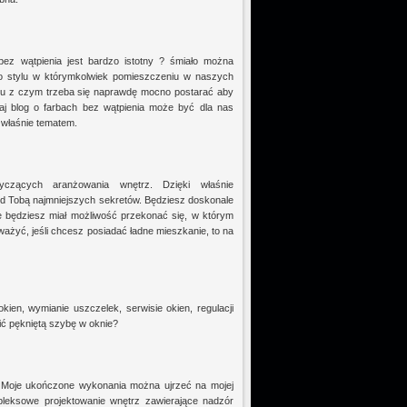
bez wątpienia jest bardzo istotny ? śmiało można
go stylu w którymkolwiek pomieszczeniu w naszych
ku z czym trzeba się naprawdę mocno postarać aby
aj blog o farbach bez wątpienia może być dla nas
 właśnie tematem.
yczących aranżowania wnętrz. Dzięki właśnie
ed Tobą najmniejszych sekretów. Będziesz doskonale
że będziesz miał możliwość przekonać się, w którym
żyć, jeśli chcesz posiadać ładne mieszkanie, to na
ien, wymianie uszczelek, serwisie okien, regulacji
nić pękniętą szybę w oknie?
z. Moje ukończone wykonania można ujrzeć na mojej
ompleksowe projektowanie wnętrz zawierające nadzór