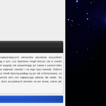
 najważniejszych elementów absolutnie wszystkich
ują o tym, czy będziemy mogli cieszyć się w swoim
 wygody, nie wspominając już nawet o samym tylko
e wpływać również i na tego typu kwestie. Dobrze
 chwili obecnej podłogi są już tak zróżnicowane, że
śród nich coś najlepszego właśnie dla siebie. Na
zo dużo przydatnych tekstów na ten temat, zatem jak