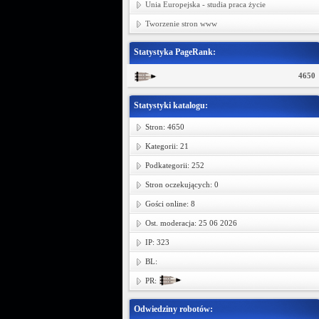
Unia Europejska - studia praca życie
Tworzenie stron www
Statystyka PageRank:
4650
Statystyki katalogu:
Stron: 4650
Kategorii: 21
Podkategorii: 252
Stron oczekujących: 0
Gości online: 8
Ost. moderacja: 25 06 2026
IP: 323
BL:
PR:
Odwiedziny robotów: