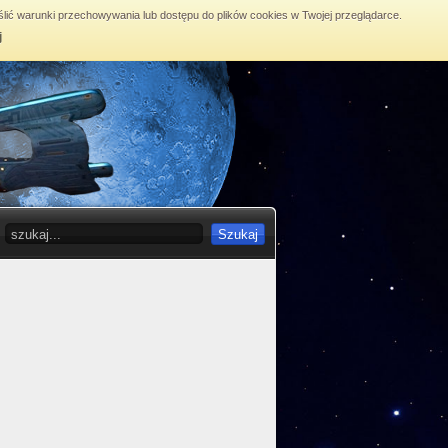
lić warunki przechowywania lub dostępu do plików cookies w Twojej przeglądarce.
j