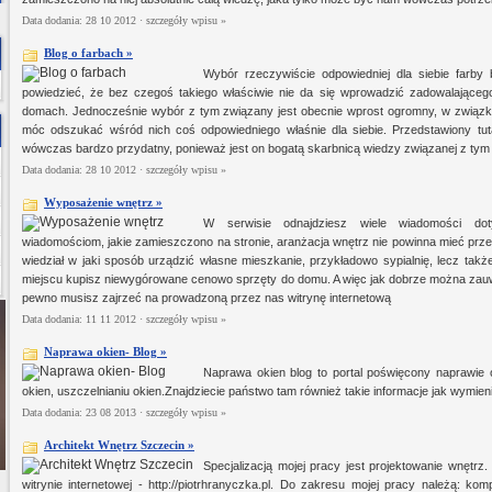
Data dodania: 28 10 2012 ·
szczegóły wpisu »
Blog o farbach »
Wybór rzeczywiście odpowiedniej dla siebie farby 
powiedzieć, że bez czegoś takiego właściwie nie da się wprowadzić zadowalające
domach. Jednocześnie wybór z tym związany jest obecnie wprost ogromny, w związ
móc odszukać wśród nich coś odpowiedniego właśnie dla siebie. Przedstawiony tut
wówczas bardzo przydatny, ponieważ jest on bogatą skarbnicą wiedzy związanej z tym
Data dodania: 28 10 2012 ·
szczegóły wpisu »
Wyposażenie wnętrz »
W serwisie odnajdziesz wiele wiadomości dot
wiadomościom, jakie zamieszczono na stronie, aranżacja wnętrz nie powinna mieć prz
wiedział w jaki sposób urządzić własne mieszkanie, przykładowo sypialnię, lecz tak
miejscu kupisz niewygórowane cenowo sprzęty do domu. A więc jak dobrze można zauwa
pewno musisz zajrzeć na prowadzoną przez nas witrynę internetową
Data dodania: 11 11 2012 ·
szczegóły wpisu »
Naprawa okien- Blog »
Naprawa okien blog to portal poświęcony naprawie ok
okien, uszczelnianiu okien.Znajdziecie państwo tam również takie informacje jak wymie
Data dodania: 23 08 2013 ·
szczegóły wpisu »
Architekt Wnętrz Szczecin »
Specjalizacją mojej pracy jest projektowanie wnętr
witrynie internetowej - http://piotrhranyczka.pl. Do zakresu mojej pracy należą: k