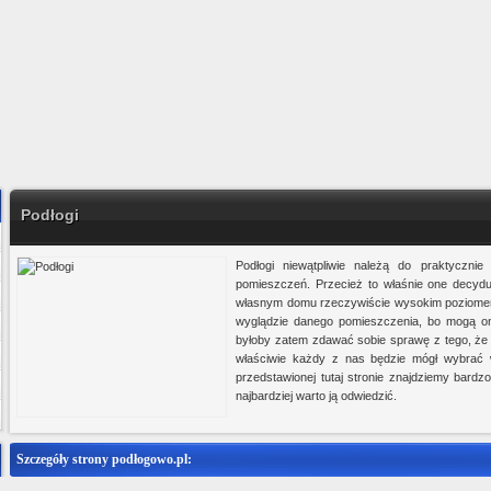
Podłogi
Podłogi niewątpliwie należą do praktycznie
pomieszczeń. Przecież to właśnie one decyd
własnym domu rzeczywiście wysokim poziomem
wyglądzie danego pomieszczenia, bo mogą on
byłoby zatem zdawać sobie sprawę z tego, że w
właściwie każdy z nas będzie mógł wybrać w
przedstawionej tutaj stronie znajdziemy bard
najbardziej warto ją odwiedzić.
Szczegóły strony podłogowo.pl:
Ministerstwo Gadżetów