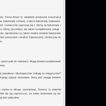
y. Firma Artom to wieloletni producent konstrukcji
ne, balustrady szklane, a także balustrady malowane.
ś i koniecznie zapoznaj się z ofertą na balustrady i
ko ofertę sprzedaży ale także kompleksowe usługi -
ewne, ogrodzenia czy także modne ostatnio balustrady
ztwo pomorskie i okolice! Zapraszamy serdecznie do
ta.
dę spore pole do manewru. Mogą bowiem podejmować
zewa.
tak popularne i błyskawicznie znikają ze magazynów?
y kupują żaluzje drewniane biorą pod uwagę bowiem
 chyba to nikogo zaskakiwać. Drewno to materiał
 Nie da się zaprzeczyć, że rolety drewniane są też
a jest opłacalna.