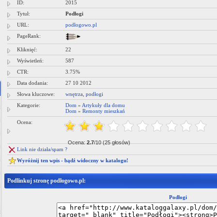
ID:
2015
Tytuł:
Podłogi
URL:
podłogowo.pl
PageRank:
Kliknięć:
22
Wyświetleń:
587
CTR:
3.75%
Data dodania:
27 10 2012
Słowa kluczowe:
wnętrza
,
podłogi
Kategorie:
Dom
»
Artykuły dla domu
Dom
»
Remonty mieszkań
Ocena:
Ocena:
2.7
/10 (25 głosów)
Link nie działa/spam ?
Wyróżnij ten wpis - bądź widoczny w katalogu!
Podlinkuj stronę podłogowo.pl:
Podłogi