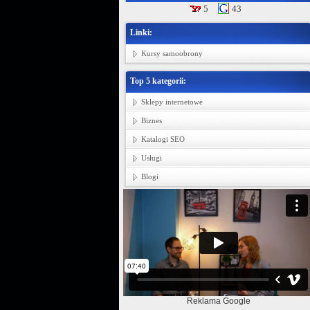
5
43
Linki:
Kursy samoobrony
Top 5 kategorii:
Sklepy internetowe
Biznes
Katalogi SEO
Usługi
Blogi
Reklama Google