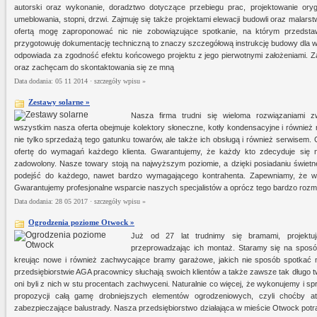
autorski oraz wykonanie, doradztwo dotyczące przebiegu prac, projektowanie oryg
umeblowania, stopni, drzwi. Zajmuję się także projektami elewacji budowli oraz mala
ofertą mogę zaproponować nic nie zobowiązujące spotkanie, na którym przedsta
przygotowuję dokumentację techniczną to znaczy szczegółową instrukcję budowy dla 
odpowiada za zgodność efektu końcowego projektu z jego pierwotnymi założeniami. 
oraz zachęcam do skontaktowania się ze mną
Data dodania: 05 11 2014 ·
szczegóły wpisu »
Zestawy solarne »
Nasza firma trudni się wieloma rozwiązaniami 
wszystkim nasza oferta obejmuje kolektory słoneczne, kotły kondensacyjne i równie
nie tylko sprzedażą tego gatunku towarów, ale także ich obsługą i również serwisem
ofertę do wymagań każdego klienta. Gwarantujemy, że każdy kto zdecyduje się na
zadowolony. Nasze towary stoją na najwyższym poziomie, a dzięki posiadaniu świetne
podejść do każdego, nawet bardzo wymagającego kontrahenta. Zapewniamy, że war
Gwarantujemy profesjonalne wsparcie naszych specjalistów a oprócz tego bardzo rozm
Data dodania: 28 05 2017 ·
szczegóły wpisu »
Ogrodzenia poziome Otwock »
Już od 27 lat trudnimy się bramami, projektuj
przeprowadzając ich montaż. Staramy się na sposób
kreując nowe i również zachwycające bramy garażowe, jakich nie sposób spotkać
przedsiębiorstwie AGA pracownicy słuchają swoich klientów a także zawsze tak długo t
oni byli z nich w stu procentach zachwyceni. Naturalnie co więcej, że wykonujemy i 
propozycji całą gamę drobniejszych elementów ogrodzeniowych, czyli choćby atra
zabezpieczające balustrady. Nasza przedsiębiorstwo działająca w mieście Otwock potr