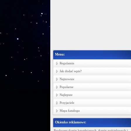
Menu:
Regulamin
Jak dodać wpis?
Najnowsze
Popularne
Najlepsze
Przyjaciele
Mapa katalogu
Okienko reklamowe:
Ministerstwo Gadżetów
Producent tkanin bawełnianych, tkanin pościelowych i