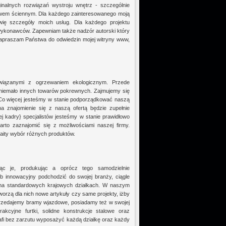
inalnych rozwiązań wystroju wnętrz - szczególnie
rstwem ściennym. Dla każdego zainteresowanego moją
wię szczegóły moich usług. Dla każdego projektu
wykonawców. Zapewniam także nadzór autorski który
Zapraszam Państwa do odwiedzin mojej witryny www,
związanymi z ogrzewaniem ekologicznym. Przede
ż niemało innych towarów pokrewnych. Zajmujemy się
. Co więcej jesteśmy w stanie podporządkować naszą
 znajomienie się z naszą ofertą będzie zupełnie
j kadry} specjalistów jesteśmy w stanie prawidłowo
to zaznajomić się z możliwościami naszej firmy.
aity wybór różnych produktów.
ąc je, produkując a oprócz tego samodzielnie
 innowacyjny podchodzić do swojej branży, ciągle
 na standardowych krajowych działkach. W naszym
worzą dla nich nowe artykuły czy same projekty, iżby
sprzedajemy bramy wjazdowe, posiadamy też w swojej
kcyjne furtki, solidne konstrukcje stalowe oraz
afi bez zarzutu wyposażyć każdą działkę oraz każdy