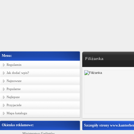
Menu:
Filiżanka
Regulamin
Jak dodać wpis?
Najnowsze
Popularne
Najlepsze
Przyjaciele
Mapa katalogu
Okienko reklamowe:
Szczegóły strony www.kantorher
Ministerstwo Gadżetów
Producent tkanin bawełnianych, tkanin p