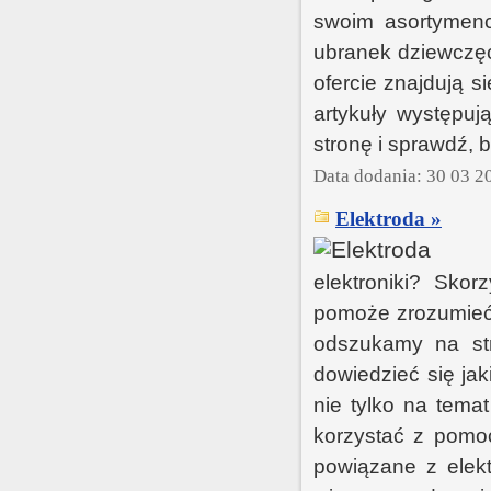
swoim asortymenc
ubranek dziewczęc
ofercie znajdują 
artykuły występuj
stronę i sprawdź,
Data dodania: 30 03 2
Elektroda »
elektroniki? Sko
pomoże zrozumieć 
odszukamy na str
dowiedzieć się ja
nie tylko na temat
korzystać z pomoc
powiązane z elekt