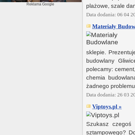
Reklama Google
plażowe, szale dam
Data dodania: 06 04 2
Materiały Budow
sklepie. Prezentu
budowlany Gliwic
polecamy: cement, k
chemia budowlana
żadnego problemu 
Data dodania: 26 03 2
Viptoys.pl »
Szukasz czegoś b
sztampowego? Dob