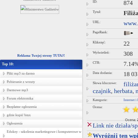
ID:
874
pościeli dziecięcej -- hurtownia tka
Tytuł:
Filiż
URL:
www.k
PageRank:
Kliknięć:
22
Wyświetleń:
308
Reklama Twojej strony TUTAJ!
CTR:
7.14
Top 10:
Data dodania:
18 03
Pliki mp3 za darmo
Pobieranie z wrzuty
Słowa kluczowe:
filiż
czajnik
,
herbata
,
Darmowe mp3
Forum elektronika
Kategorie:
Internet 
Bezpłatne ogłoszenia
Ocena:
gdzie kupić bmx
Ocena:
Ogłoszenia
Link nie działa/s
Edukey - szkolenia marketingowe i komputerowe w
Wyróżnij ten wpi