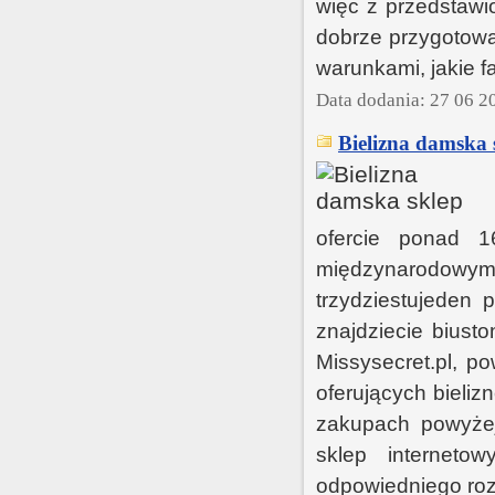
więc z przedstawio
dobrze przygotowa
warunkami, jakie f
Data dodania: 27 06 2
Bielizna damska 
ofercie ponad 1
międzynarodowym z
trzydziestujeden 
znajdziecie biusto
Missysecret.pl, p
oferujących bieli
zakupach powyżej
sklep interneto
odpowiedniego rozm