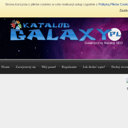
Strona korzysta z plików cookies w celu realizacji usług i zgodnie z
Polityką Plików Cook
Zaakc
Galaktyczny Katalog SEO
Home
Zarejestruj się
Mój panel
Regulamin
Jak dodać wpis?
Dodaj stron