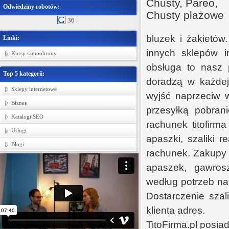
Odwiedziny robotów:
36
bluzek i żakietów
Linki:
innych sklepów i
Kursy samoobrony
obsługa to nasz p
Top 5 kategorii:
doradzą w każdej 
Sklepy internetowe
wyjść naprzeciw 
Biznes
przesyłką pobran
Katalogi SEO
rachunek titofirm
Usługi
apaszki, szaliki r
Blogi
rachunek. Zakupy 
apaszek, gawrosz
według potrzeb nas
Dostarczenie sza
klienta adres.
TitoFirma.pl posia