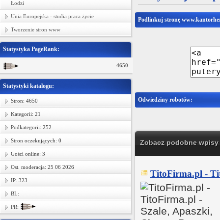
Łodzi
Unia Europejska - studia praca życie
Podlinkuj stronę www.kantorher
Tworzenie stron www
Statystyka PageRank:
4650
Statystyki katalogu:
Odwiedziny robotów:
Stron: 4650
Kategorii: 21
Podkategorii: 252
Stron oczekujących: 0
Zobacz podobne wpisy w
Gości online: 3
Ost. moderacja: 25 06 2026
TitoFirma.pl - Ti
IP: 323
BL:
PR: