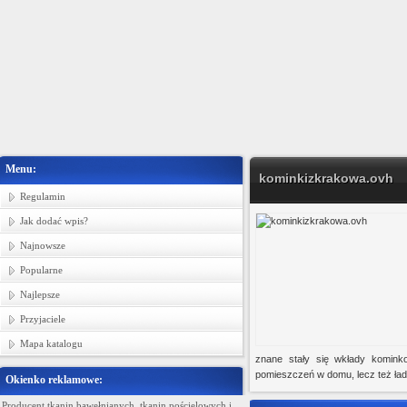
Menu:
kominkizkrakowa.ovh
Regulamin
Jak dodać wpis?
Najnowsze
Popularne
Najlepsze
Przyjaciele
Mapa katalogu
znane stały się wkłady komin
pomieszczeń w domu, lecz też ład
Okienko reklamowe:
Producent tkanin bawełnianych, tkanin pościelowych i
Ministerstwo Gadżetów