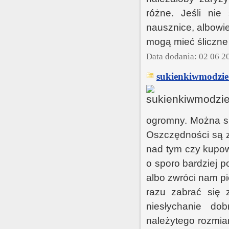
różne. Jeśli ni
nausznice, albowi
mogą mieć śliczne 
Data dodania: 02 06 2
sukienkiwmodzie.
ogromny. Można su
Oszczędności są z
nad tym czy kupowa
o sporo bardziej p
albo zwróci nam p
razu zabrać się z
niesłychanie do
należytego rozmia