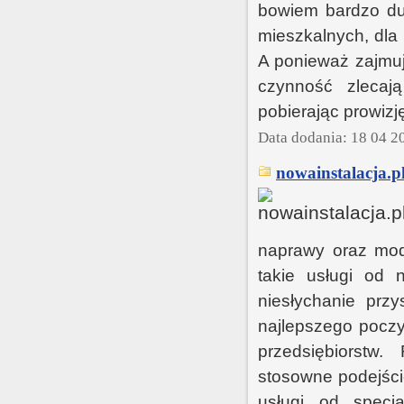
bowiem bardzo duż
mieszkalnych, dla
A ponieważ zajmuj
czynność zlecaj
pobierając prowiz
Data dodania: 18 04 2
nowainstalacja.p
naprawy oraz mode
takie usługi od 
niesłychanie prz
najlepszego poczy
przedsiębiorstw
stosowne podejści
usługi od specj