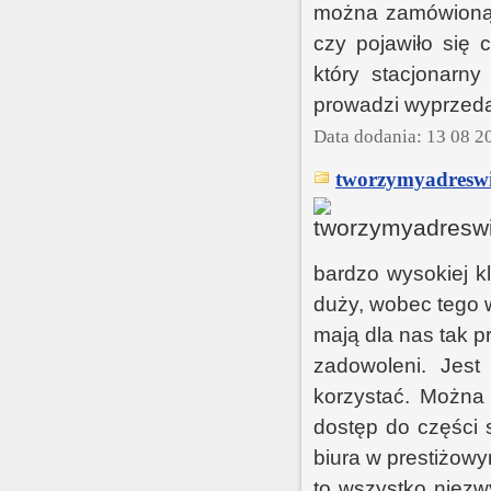
można zamówioną 
czy pojawiło się 
który stacjonarn
prowadzi wyprzedaż
Data dodania: 13 08 2
tworzymyadreswi
bardzo wysokiej kl
duży, wobec tego w
mają dla nas tak p
zadowoleni. Jest
korzystać. Można 
dostęp do części 
biura w prestiżowy
to wszystko niezw