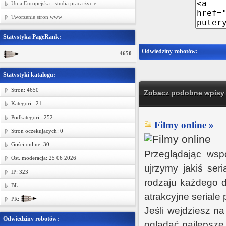
Unia Europejska - studia praca życie
Tworzenie stron www
Statystyka PageRank:
Odwiedziny robotów:
4650
Statystyki katalogu:
Stron: 4650
Zobacz podobne wpisy w
Kategorii: 21
Podkategorii: 252
Filmy online »
Stron oczekujących: 0
Gości online: 30
Przeglądając wspó
Ost. moderacja: 25 06 2026
ujrzymy jakiś ser
IP: 323
rodzaju każdego d
BL:
atrakcyjne seriale
PR:
Jeśli wejdziesz n
Odwiedziny robotów:
oglądać najlepsze