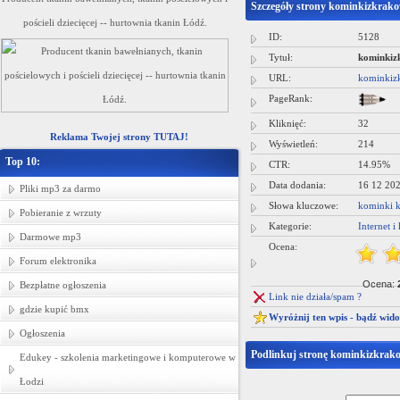
Szczegóły strony kominkizkrak
pościeli dziecięcej -- hurtownia tkanin Łódź.
ID:
5128
Tytuł:
kominkiz
URL:
kominkiz
PageRank:
Kliknięć:
32
Reklama Twojej strony TUTAJ!
Wyświetleń:
214
Top 10:
CTR:
14.95%
Data dodania:
16 12 20
Pliki mp3 za darmo
Słowa kluczowe:
kominki 
Pobieranie z wrzuty
Kategorie:
Internet 
Darmowe mp3
Ocena:
Forum elektronika
Ocena:
Bezpłatne ogłoszenia
Link nie działa/spam ?
gdzie kupić bmx
Wyróżnij ten wpis - bądź wid
Ogłoszenia
Podlinkuj stronę kominkizkrak
Edukey - szkolenia marketingowe i komputerowe w
Łodzi