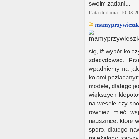
swoim zadaniu.
Data dodania: 10 08 2
mamyprzywieszki
się, iż wybór kolc
zdecydować. Prz
wpadniemy na jak
kołami pozłacany
modele, dlatego je
większych kłopotó
na wesele czy spo
również mieć ws
nausznice, które w
sporo, dlatego na
należałoby zaryz