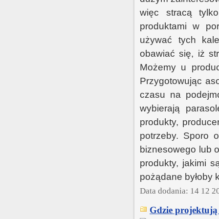
więc stracą tylk
produktami w po
używać tych kale
obawiać się, iż s
Możemy u produce
Przygotowując asor
czasu na podejmow
wybierają paraso
produkty, produce
potrzeby. Sporo 
biznesowego lub os
produkty, jakimi 
pożądane byłoby k
Data dodania: 14 12 2
Gdzie projektują