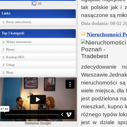
10
tak polskie jak i 
Linki:
nasączone są miłoś
Kursy samoobrony
Data dodania: 08 02 2
Top 5 kategorii:
Nieruchomości Po
Sklepy internetowe
Biznes
Katalogi SEO
Usługi
zdecydowanie na
Blogi
Warszawie.Jednak 
nieruchomości są
wiele miejsca, dla
jest podzielona n
mieszkań, kupno 
różnego typów loka
jest w dziale spr
Reklama Google