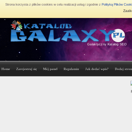
Strona korzysta z plików cookies w celu realizacji usług i zgodnie z
Polityką Plików Cook
Zaakc
Galaktyczny Katalog SEO
Home
Zarejestruj się
Mój panel
Regulamin
Jak dodać wpis?
Dodaj stron