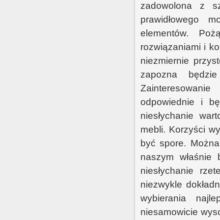
zadowolona z sz
prawidłowego m
elementów. Poż
rozwiązaniami i k
niezmiernie przys
zapozna będzie
Zainteresowanie
odpowiednie i bę
niesłychanie war
mebli. Korzyści w
być spore. Można
naszym właśnie b
niesłychanie rze
niezwykle dokład
wybierania najl
niesamowicie wyso