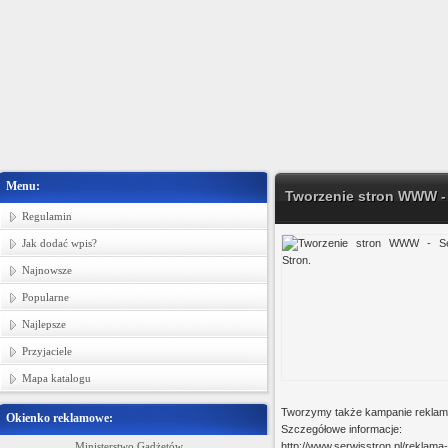
Menu:
Tworzenie stron WWW - 
Regulamin
Jak dodać wpis?
Najnowsze
Popularne
Najlepsze
Przyjaciele
Mapa katalogu
Tworzymy także kampanie reklam
Okienko reklamowe:
Szczegółowe informacje:
Ministerstwo Gadżetów
Producent tkanin bawełnianych, tkanin p
http://www.serwisstron.pl/reklama