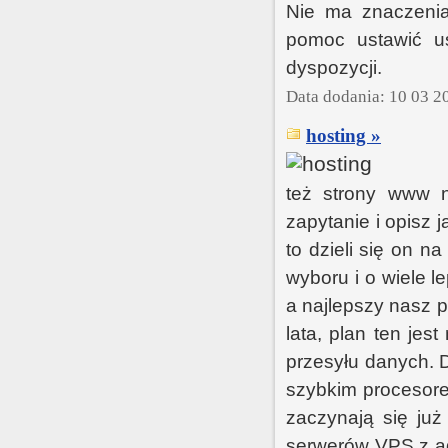
Nie ma znaczenia
pomoc ustawić u
dyspozycji.
Data dodania: 10 03 2
hosting »
też strony www n
zapytanie i opisz
to dzieli się on 
wyboru i o wiele 
a najlepszy nasz pl
lata, plan ten jes
przesyłu danych.
szybkim procesore
zaczynają się już
serwerów VPS z ad