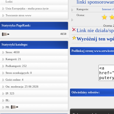
linki sponsorowa
Łodzi
Unia Europejska - studia praca życie
Kategorie:
Internet 
Ocena:
Tworzenie stron www
Statystyka PageRank:
Ocena:
Link nie działa/s
4650
Wyróżnij ten wpi
Statystyki katalogu:
Podlinkuj stronę www.serwisstr
Stron: 4650
Kategorii: 21
Podkategorii: 252
Stron oczekujących: 0
Gości online: 4
Ost. moderacja: 25 06 2026
Odwiedziny robotów:
IP: 323
BL:
PR: