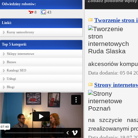
Zobacz podobne wpisy w
Odwiedziny robotów:
8
43
Tworzenie stron 
Linki:
Kursy samoobrony
Top 5 kategorii:
Sklepy internetowe
Biznes
akcesoriów kompu
Katalogi SEO
Data dodania: 05 04 2
Usługi
Strony interneto
Blogi
na szczycie nas
zrealizowanymi pr
Data dodania: 19 07 2