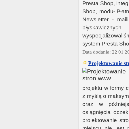
Presta Shop, integ
Shop, moduł Płat
Newsletter - mai
błyskawicznyc
wyspecjalizowaliś
system Presta Sho
Data dodania: 22 01 2
Projektowanie s
projektu w formy c
z myślą o maksym
oraz w później
osiągnięcia oczek
projektowanie str
miejscu nie jest 