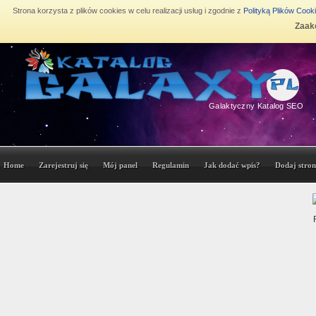
Strona korzysta z plików cookies w celu realizacji usług i zgodnie z
Polityką Plików Cook
Zaakc
Galaktyczny Katalog SEO
Home
Zarejestruj się
Mój panel
Regulamin
Jak dodać wpis?
Dodaj stron