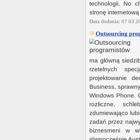
technologii. No 
stronę internetową 
Data dodania: 07 03 2
Outsourcing pro
ma główną siedzib
rzetelnych spec
projektowanie de
Business, sprawny
Windows Phone. O
rozliczne, schl
zdumiewająco lubia
zadań przez najwy
biznesmeni w wi
równocześnie Austra