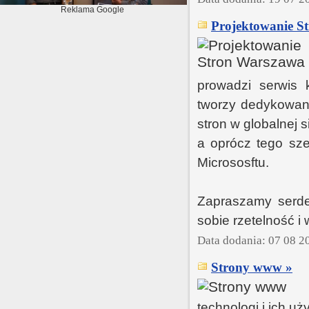
Reklama Google
Projektowanie S
prowadzi serwis 
tworzy dedykowane
stron w globalnej 
a oprócz tego sze
Micrososftu.
Zapraszamy serdec
sobie rzetelność i
Data dodania: 07 08 2
Strony www »
technologi i ich u