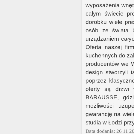
wyposażenia wnętr
całym świecie pr
dorobku wiele pre
osób ze świata b
urządzaniem całyc
Oferta naszej fi
kuchennych do za
producentów we Wł
design stworzyli t
poprzez klasyczn
oferty są drzwi
BARAUSSE, gdzie
możliwości uzup
gwarancję na wiel
studia w Łodzi prz
Data dodania: 26 11 2