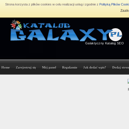
Strona korzysta z plików cookies w celu realizacji usług i zgodnie z
Polityką Plików Cook
Zaakc
Galaktyczny Katalog SEO
Home
Zarejestruj się
Mój panel
Regulamin
Jak dodać wpis?
Dodaj stron