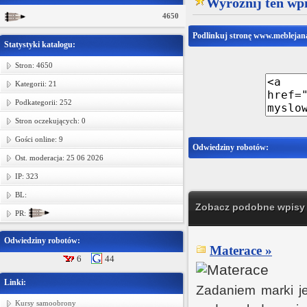
Wyróżnij ten wpi
4650
Podlinkuj stronę www.meblejana
Statystyki katalogu:
Stron: 4650
Kategorii: 21
Podkategorii: 252
Stron oczekujących: 0
Gości online: 9
Odwiedziny robotów:
Ost. moderacja: 25 06 2026
IP: 323
BL:
Zobacz podobne wpisy w
PR:
Odwiedziny robotów:
Materace »
6
44
Linki:
Zadaniem marki j
Kursy samoobrony