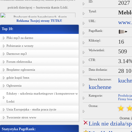
ID:
2027
pościeli dziecięcej -- hurtownia tkanin Łódź.
Tytuł:
Mebl
Reklama Twojej strony TUTAJ!
URL:
www.m
Top 10:
PageRank:
Pliki mp3 za darmo
Kliknięć:
16
Pobieranie z wrzuty
Wyświetleń:
509
Darmowe mp3
CTR:
3.14
Forum elektronika
Bezpłatne ogłoszenia
Data dodania:
28 10
gdzie kupić bmx
Słowa kluczowe:
kuchn
Ogłoszenia
kuchenne
Edukey - szkolenia marketingowe i komputerowe w
Kategorie:
Produkcj
Firmy bra
Łodzi
Ocena:
Unia Europejska - studia praca życie
Tworzenie stron www
Ocena:
Link nie działa/s
Statystyka PageRank: