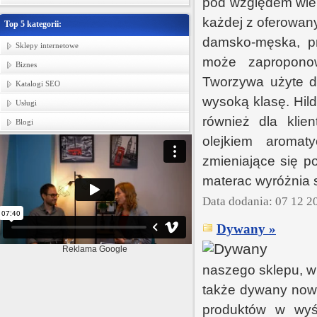
pod względem wielk
każdej z oferowany
Top 5 kategorii:
damsko-męska, pr
Sklepy internetowe
może zapropono
Biznes
Tworzywa użyte d
Katalogi SEO
wysoką klasę. Hil
Usługi
również dla klie
Blogi
olejkiem aromat
zmieniające się p
materac wyróżnia 
Data dodania: 07 12 2
Dywany »
Reklama Google
naszego sklepu, w 
także dywany now
produktów w wyśm