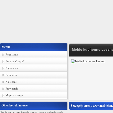
Menu:
Meble kuchenne Leszn
Regulamin
Jak dodać wpis?
Najnowsze
Popularne
Najlepsze
Przyjaciele
Mapa katalogu
Okienko reklamowe:
Szczegóły strony www.meblejana
Producent tkanin bawełnianych, tkanin pościelowych i
Ministerstwo Gadżetów