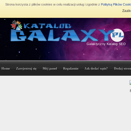
Strona korzysta z plików cookies w celu realizacji usług i zgodnie z
Polityką Plików Cook
Zaakc
Galaktyczny Katalog SEO
Home
Zarejestruj się
Mój panel
Regulamin
Jak dodać wpis?
Dodaj stron