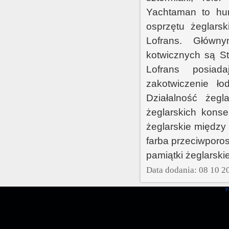
Yachtaman to hur
osprzętu żeglarsk
Lofrans. Główn
kotwicznych są St
Lofrans posiad
zakotwiczenie ło
Działalność żeg
żeglarskich konse
żeglarskie między 
farba przeciwporo
pamiątki żeglarski
Data dodania: 08 10 2
P