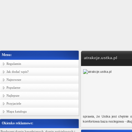
Menu:
atrakcje.ustka.pl
Regulamin
Jak dodać wpis?
Najnowsze
Popularne
Najlepsze
Przyjaciele
Mapa katalogu
sprawia, że Ustka jest chętnie o
komfortowa baza noclegowa - dług
Okienko reklamowe:
Producent tkanin bawełnianych, tkanin pościelowych i
Ministerstwo Gadżetów