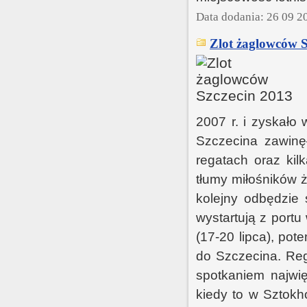
Data dodania: 26 09 2
Zlot żaglowców S
2007 r. i zyskało
Szczecina zawinę
regatach oraz kil
tłumy miłośników ż
kolejny odbędzie 
wystartują z portu
(17-20 lipca), pot
do Szczecina. Reg
spotkaniem najwię
kiedy to w Sztokh