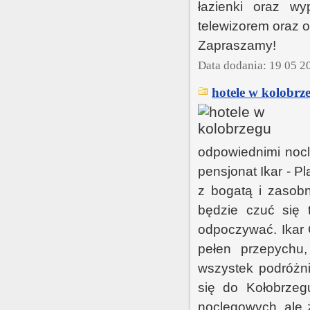
łazienki oraz w
telewizorem oraz o
Zapraszamy!
Data dodania: 19 05 2
hotele w kolobrz
odpowiednimi nocl
pensjonat Ikar - P
z bogatą i zasob
będzie czuć się 
odpoczywać. Ikar 
pełen przepychu
wszystek podróżni
się do Kołobrzeg
noclegowych, ale ż