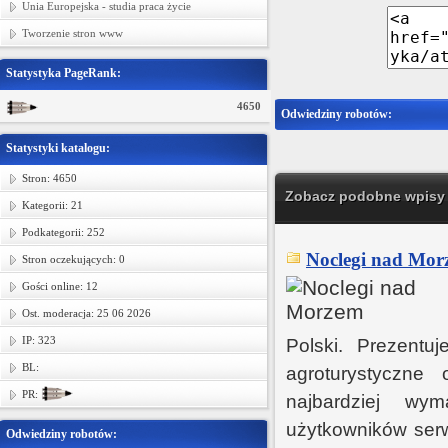
Unia Europejska - studia praca życie
Tworzenie stron www
Statystyka PageRank:
4650
Odwiedziny robotów:
Statystyki katalogu:
Stron: 4650
Zobacz podobne wpisy w
Kategorii: 21
Podkategorii: 252
Noclegi nad Mor
Stron oczekujących: 0
Gości online: 12
Ost. moderacja: 25 06 2026
IP: 323
Polski. Prezentuj
BL:
agroturystyczne 
PR:
najbardziej wy
użytkowników serw
Odwiedziny robotów: