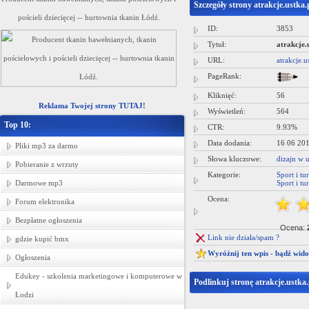
Szczegóły strony atrakcje.ustka.
pościeli dziecięcej -- hurtownia tkanin Łódź.
ID:
3853
Tytuł:
atrakcje.
URL:
atrakcje.u
PageRank:
Kliknięć:
56
Reklama Twojej strony TUTAJ!
Wyświetleń:
564
Top 10:
CTR:
9.93%
Data dodania:
16 06 20
Pliki mp3 za darmo
Słowa kluczowe:
dizajn w u
Pobieranie z wrzuty
Kategorie:
Sport i tu
Darmowe mp3
Sport i tu
Ocena:
Forum elektronika
Bezpłatne ogłoszenia
Ocena:
Link nie działa/spam ?
gdzie kupić bmx
Wyróżnij ten wpis - bądź wid
Ogłoszenia
Edukey - szkolenia marketingowe i komputerowe w
Podlinkuj stronę atrakcje.ustka.
Łodzi