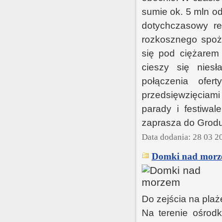
sumie ok. 5 mln od
dotychczasowy re
rozkosznego spoży
się pod ciężarem
cieszy się nies
połączenia ofer
przedsięwzięciami
parady i festiwa
zaprasza do Grod
Data dodania: 28 03 2
Domki nad morz
Do zejścia na plaż
Na terenie ośrod