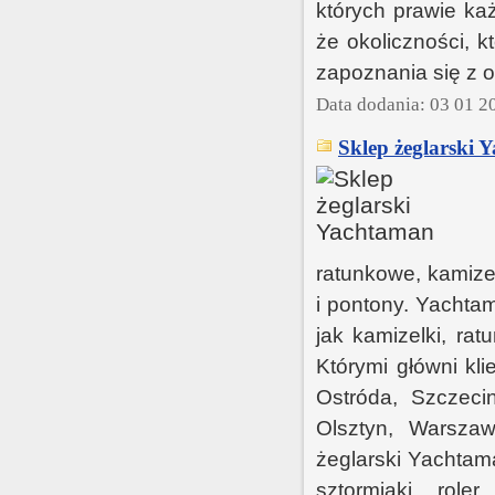
których prawie ka
że okoliczności, 
zapoznania się z of
Data dodania: 03 01 2
Sklep żeglarski 
ratunkowe, kamizel
i pontony. Yachta
jak kamizelki, ra
Którymi główni kli
Ostróda, Szczecin
Olsztyn, Warsza
żeglarski Yachtama
sztormiaki, roler