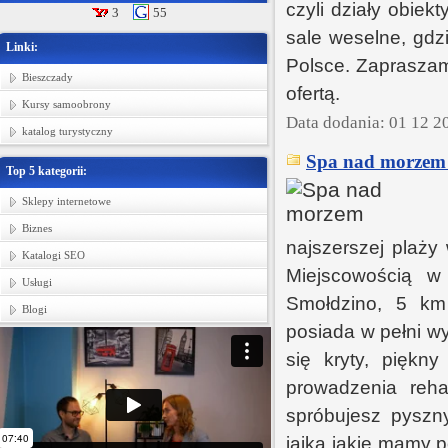
czyli działy obiek
3
55
sale weselne, gdz
Linki:
Polsce. Zapraszam
Bieszczady
ofertą.
Kursy samoobrony
Data dodania: 01 12 2
katalog turystyczny
Spa nad morzem
Top 5 kategorii:
Sklepy internetowe
Biznes
najszerszej plaży
Katalogi SEO
Miejscowością w
Usługi
Smołdzino, 5 km
Blogi
posiada w pełni w
się kryty, piękn
prowadzenia reha
spróbujesz pyszny
jajka jakie mamy 