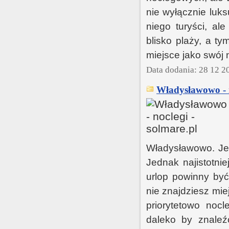
nie wyłącznie luk
niego turyści, al
blisko plaży, a t
miejsce jako swój
Data dodania: 28 12 2
Władysławowo - n
Władysławowo. Jes
Jednak najistotni
urlop powinny być 
nie znajdziesz mie
priorytetowo noc
daleko by znaleźć