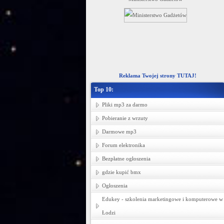
ziecięcej -- hurtownia tkanin Łódź.
Reklama Twojej strony TUTAJ!
Top 10:
Pliki mp3 za darmo
Pobieranie z wrzuty
Darmowe mp3
Forum elektronika
Bezpłatne ogłoszenia
gdzie kupić bmx
Ogłoszenia
Edukey - szkolenia marketingowe i komputerowe w
Łodzi