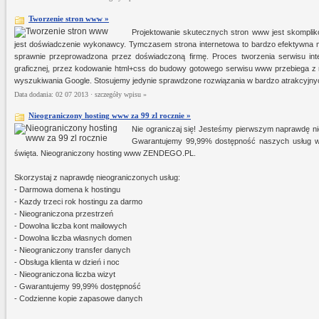
Tworzenie stron www »
Projektowanie skutecznych stron www jest skompl
jest doświadczenie wykonawcy. Tymczasem strona internetowa to bardzo efektywna me
sprawnie przeprowadzona przez doświadczoną firmę. Proces tworzenia serwisu inte
graficznej, przez kodowanie html+css do budowy gotowego serwisu www przebiega z 
wyszukiwania Google. Stosujemy jedynie sprawdzone rozwiązania w bardzo atrakcyjny
Data dodania: 02 07 2013 ·
szczegóły wpisu »
Nieograniczony hosting www za 99 zl rocznie »
Nie ograniczaj się! Jesteśmy pierwszym naprawdę n
Gwarantujemy 99,99% dostępność naszych usług wra
święta. Nieograniczony hosting www ZENDEGO.PL.
Skorzystaj z naprawdę nieograniczonych usług:
- Darmowa domena k hostingu
- Kazdy trzeci rok hostingu za darmo
- Nieograniczona przestrzeń
- Dowolna liczba kont mailowych
- Dowolna liczba własnych domen
- Nieograniczony transfer danych
- Obsługa klienta w dzień i noc
- Nieograniczona liczba wizyt
- Gwarantujemy 99,99% dostępność
- Codzienne kopie zapasowe danych