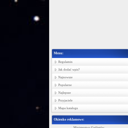
Menu:
Regulamin
Jak dodać wpis?
Najnowsze
Popularne
Najlepsze
Przyjaciele
Mapa katalogu
Okienko reklamowe:
in bawełnianych, tkanin pościelowych i
Ministerstwo Gadżetów
P