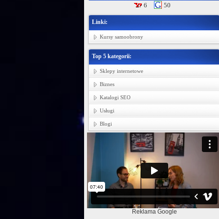
6
50
Linki:
Kursy samoobrony
Top 5 kategorii:
Sklepy internetowe
Biznes
Katalogi SEO
Usługi
Blogi
Reklama Google