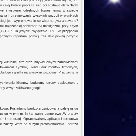
. W ramach działań promocyjnych zajmujemy się też
 całej Polsce poprzez sieć przedstawicielstw.Nadal
owej i wspierać odrębnych biznesmenów w świecie
wania i utrzymywania wysokich pozycji w wynikach
sługi jest wypromowanie serwisu na gwarantowane?
iki najczęściej pobierane są miesięczne, przy czym
ji (TOP 10) jedynie, wyłącznie 50%. W przypadku
ęcznymi raportami pozycji fraz daje pewną pozycję
ji wizualnej firm oraz indywidualnymi zamówieniami
ektowaniem symboli, układu dokumentów firmowych,
bsługę i grafiki na wysokim poziomie. Pracujemy w
ozyskiwaniu klientów budujemy strony zapleczowe ,
ony w wyszukiwarce google
akowa. Posiadamy bardzo zróżnicowaną paletę usług
 usług w tym m. in kampanie bannerowe .W branży
irm i korporacji. Opracowaliśmy aplikacje internetowe
 ile zależy Wam na dużym profesjonaliźmie i bardzo