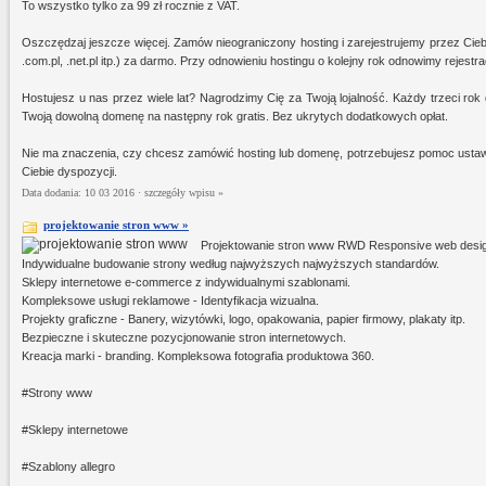
To wszystko tylko za 99 zł rocznie z VAT.
Oszczędzaj jeszcze więcej. Zamów nieograniczony hosting i zarejestrujemy przez Cieb
.com.pl, .net.pl itp.) za darmo. Przy odnowieniu hostingu o kolejny rok odnowimy rejest
Hostujesz u nas przez wiele lat? Nagrodzimy Cię za Twoją lojalność. Każdy trzeci rok
Twoją dowolną domenę na następny rok gratis. Bez ukrytych dodatkowych opłat.
Nie ma znaczenia, czy chcesz zamówić hosting lub domenę, potrzebujesz pomoc ustaw
Ciebie dyspozycji.
Data dodania: 10 03 2016 ·
szczegóły wpisu »
projektowanie stron www »
Projektowanie stron www RWD Responsive web desi
Indywidualne budowanie strony według najwyższych najwyższych standardów.
Sklepy internetowe e-commerce z indywidualnymi szablonami.
Kompleksowe usługi reklamowe - Identyfikacja wizualna.
Projekty graficzne - Banery, wizytówki, logo, opakowania, papier firmowy, plakaty itp.
Bezpieczne i skuteczne pozycjonowanie stron internetowych.
Kreacja marki - branding. Kompleksowa fotografia produktowa 360.
#Strony www
#Sklepy internetowe
#Szablony allegro