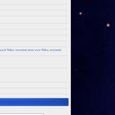
towych Wałcz
,
tworzenie stron www Wałcz
,
tworzenie