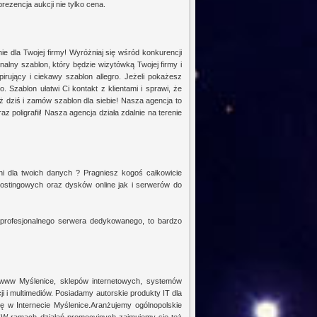
rezencja aukcji nie tylko cena.
ie dla Twojej firmy! Wyróżniaj się wśród konkurencji
nalny szablon, który będzie wizytówką Twojej firmy i
pirujący i ciekawy szablon allegro. Jeżeli pokażesz
o. Szablon ułatwi Ci kontakt z klientami i sprawi, że
ż dziś i zamów szablon dla siebie! Nasza agencja to
z poligrafii! Nasza agencja działa zdalnie na terenie
i dla twoich danych ? Pragniesz kogoś całkowicie
hostingowych oraz dysków online jak i serwerów do
z profesjonalnego serwera dedykowanego, to bardzo
 www Myślenice, sklepów internetowych, systemów
ji i multimediów. Posiadamy autorskie produkty IT dla
ę w Internecie Myślenice.Aranżujemy ogólnopolskie