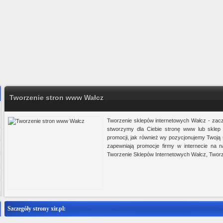
Tworzenie stron www Wałcz
Tworzenie sklepów internetowych Wałcz - zacz
stworzymy dla Ciebie stronę www lub sklep 
promocji, jak również wy pozycjonujemy Twoją 
zapewniają promocje firmy w internecie na
Tworzenie Sklepów Internetowych Wałcz, Tworz
Szczegóły strony xir.pl:
roducent tkanin bawełnianych, tkanin pościelowych i