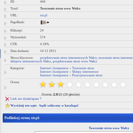
ID:
444
pościeli dziecięcej -- hurtownia tkanin Łódź.
Tytuł:
Tworzenie stron www Wałcz
URL:
xir.pl
PageRank:
Kliknięć:
24
Wyświetleń:
574
CTR:
4.18%
Data dodania:
14 12 2011
Słowa kluczowe:
projektowanie stron internetowych Wałcz
,
tworzenie stron interne
sklepów internetowych Wałcz
,
projektowanie stron www Wałcz
Kategorie:
Internet i komputery
»
Tworzenie stron
Internet i komputery
»
Sklepy internetowe
Internet i komputery
»
Pozycjonowanie stron
Ocena:
Ocena:
2.9
/10 (29 głosów)
Link nie działa/spam ?
Wyróżnij ten wpis - bądź widoczny w katalogu!
Podlinkuj stronę xir.pl:
Tworzenie stron www Wałcz