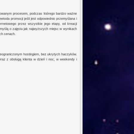
ikowanym procesem, podczas którego bardzo ważne
toda promocji jeśli jest odpowiednio przemyślana i
rnetowego przez wszystkie jego etapy, od kreacji
myślą o zajęciu jak najwyższych miejsc w wynikach
ch cenach.
ieograniczonym hostingiem, bez ukrytych haczyków.
z z obsługą klienta w dzień i noc, w weekendy i