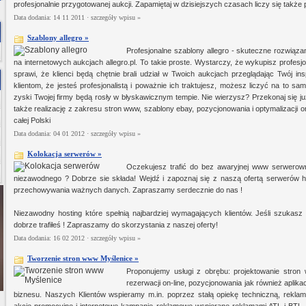
profesjonalnie przygotowanej aukcji. Zapamiętaj w dzisiejszych czasach liczy się także p
Data dodania: 14 11 2011 ·
szczegóły wpisu »
Szablony allegro »
Profesjonalne szablony allegro - skuteczne rozwiązan
na internetowych aukcjach allegro.pl. To takie proste. Wystarczy, że wykupisz profesjo
sprawi, że klienci będą chętnie brali udział w Twoich aukcjach przeglądając Twój ins
klientom, że jesteś profesjonalistą i poważnie ich traktujesz, możesz liczyć na to sam
zyski Twojej firmy będą rosły w błyskawicznym tempie. Nie wierzysz? Przekonaj się ju
także realizację z zakresu stron www, szablony ebay, pozycjonowania i optymalizacji ora
całej Polski
Data dodania: 04 01 2012 ·
szczegóły wpisu »
Kolokacja serwerów »
Oczekujesz trafić do bez awaryjnej www serwerown
niezawodnego ? Dobrze sie składa! Wejdź i zapoznaj się z naszą ofertą serwerów 
przechowywania ważnych danych. Zapraszamy serdecznie do nas !
Niezawodny hosting które spełnią najbardziej wymagających klientów. Jeśli szukas
dobrze trafiłeś ! Zapraszamy do skorzystania z naszej oferty!
Data dodania: 16 02 2012 ·
szczegóły wpisu »
Tworzenie stron www Myślenice »
Proponujemy usługi z obrębu: projektowanie stron
rezerwacji on-line, pozycjonowania jak również aplikac
biznesu. Naszych Klientów wspieramy m.in. poprzez stałą opiekę techniczną, reklam