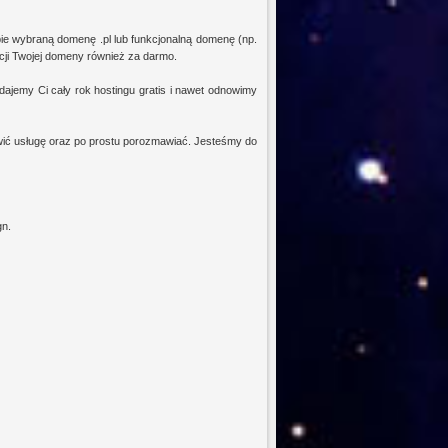
ie wybraną domenę .pl lub funkcjonalną domenę (np.
racji Twojej domeny również za darmo.
 dajemy Ci cały rok hostingu gratis i nawet odnowimy
ić usługę oraz po prostu porozmawiać. Jesteśmy do
gn.