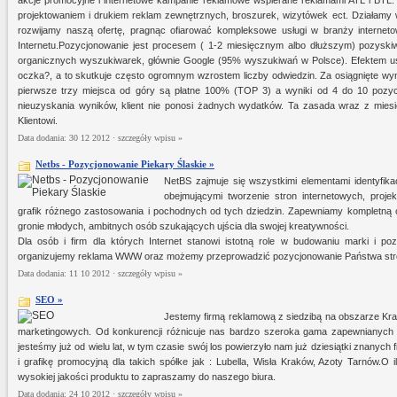
akcje promocyjne i internetowe kampanie reklamowe wspierane reklamami ATL i BTL
projektowaniem i drukiem reklam zewnętrznych, broszurek, wizytówek ect. Działamy w
rozwijamy naszą ofertę, pragnąc ofiarować kompleksowe usługi w branży internet
Internetu.Pozycjonowanie jest procesem ( 1-2 miesięcznym albo dłuższym) pozyski
organicznych wyszukiwarek, głównie Google (95% wyszukiwań w Polsce). Efektem u
oczka?, a to skutkuje często ogromnym wzrostem liczby odwiedzin. Za osiągnięte wyn
pierwsze trzy miejsca od góry są płatne 100% (TOP 3) a wyniki od 4 do 10 pozyc
nieuzyskania wyników, klient nie ponosi żadnych wydatków. Ta zasada wraz z miesi
Klientowi.
Data dodania: 30 12 2012 ·
szczegóły wpisu »
Netbs - Pozycjonowanie Piekary Ślaskie »
NetBS zajmuje się wszystkimi elementami identyfikac
obejmującymi tworzenie stron internetowych, proj
grafik różnego zastosowania i pochodnych od tych dziedzin. Zapewniamy kompletną o
gronie młodych, ambitnych osób szukających ujścia dla swojej kreatywności.
Dla osób i firm dla których Internet stanowi istotną role w budowaniu marki i p
organizujemy reklama WWW oraz możemy przeprowadzić pozycjonowanie Państwa str
Data dodania: 11 10 2012 ·
szczegóły wpisu »
SEO »
Jestemy firmą reklamową z siedzibą na obszarze Kr
marketingowych. Od konkurencji różnicuje nas bardzo szeroka gama zapewnianych
jesteśmy już od wielu lat, w tym czasie swój los powierzyło nam już dziesiątki znanych f
i grafikę promocyjną dla takich spółke jak : Lubella, Wisła Kraków, Azoty Tarnów.O
wysokiej jakości produktu to zapraszamy do naszego biura.
Data dodania: 24 10 2012 ·
szczegóły wpisu »