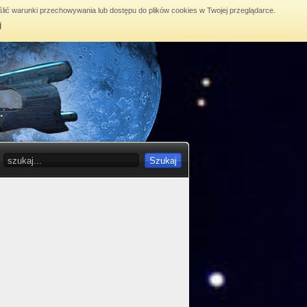
lić warunki przechowywania lub dostępu do plików cookies w Twojej przeglądarce.
j