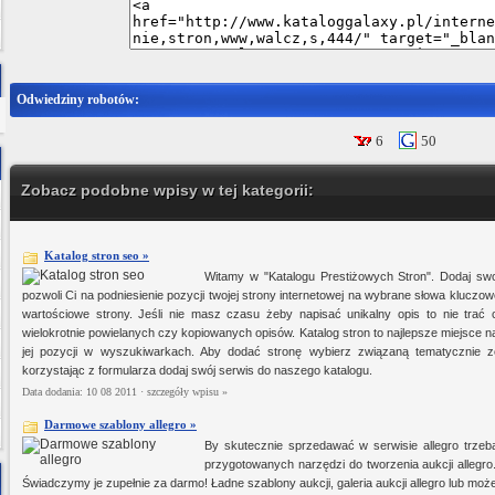
Odwiedziny robotów:
6
50
Zobacz podobne wpisy w tej kategorii:
Katalog stron seo »
Witamy w "Katalogu Prestiżowych Stron". Dodaj sw
pozwoli Ci na podniesienie pozycji twojej strony internetowej na wybrane słowa klucz
wartościowe strony. Jeśli nie masz czasu żeby napisać unikalny opis to nie trać
wielokrotnie powielanych czy kopiowanych opisów. Katalog stron to najlepsze miejsce na
jej pozycji w wyszukiwarkach. Aby dodać stronę wybierz związaną tematycznie z
korzystając z formularza dodaj swój serwis do naszego katalogu.
Data dodania: 10 08 2011 ·
szczegóły wpisu »
Darmowe szablony allegro »
By skutecznie sprzedawać w serwisie allegro trzeb
przygotowanych narzędzi do tworzenia aukcji allegro
Świadczymy je zupełnie za darmo! Ładne szablony aukcji, galeria aukcji allegro lub może 