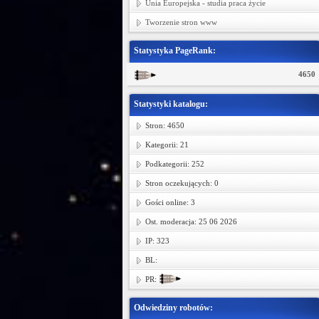
Unia Europejska - studia praca życie
Tworzenie stron www
Statystyka PageRank:
4650
Statystyki katalogu:
Stron: 4650
Kategorii: 21
Podkategorii: 252
Stron oczekujących: 0
Gości online: 3
Ost. moderacja: 25 06 2026
IP: 323
BL:
PR:
Odwiedziny robotów: