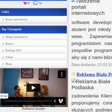
8
74
Linki:
Kursy samoobrony
software develop
atutem jest młody
Top 5 kategorii:
www. Zapewniam
Sklepy internetowe
programistom na
Biznes
zespołów programi
Katalogi SEO
aby się z nami bli
Usługi
Blogi
Data dodania: 25 03 2
Reklama Biała P
zadowolenia Klien
proponujemy cora
Reklama Google
służących podnies