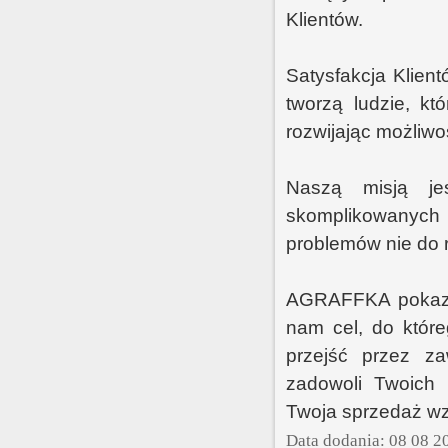
Klientów.
Satysfakcja Klien
tworzą ludzie, kt
rozwijając możliwoś
Naszą misją jes
skomplikowanych 
problemów nie do r
AGRAFFKA pokazuj
nam cel, do któr
przejść przez zaw
zadowoli Twoich 
Twoja sprzedaż wz
Data dodania: 08 08 2