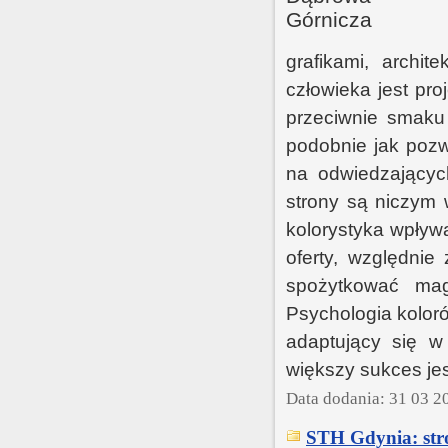
grafikami, archit
człowieka jest pr
przeciwnie smaku 
podobnie jak pozw
na odwiedzającyc
strony są niczym
kolorystyka wpływ
oferty, względnie
spożytkować mag
Psychologia kolor
adaptujący się w 
większy sukces jes
Data dodania: 31 03 2
STH Gdynia: stro