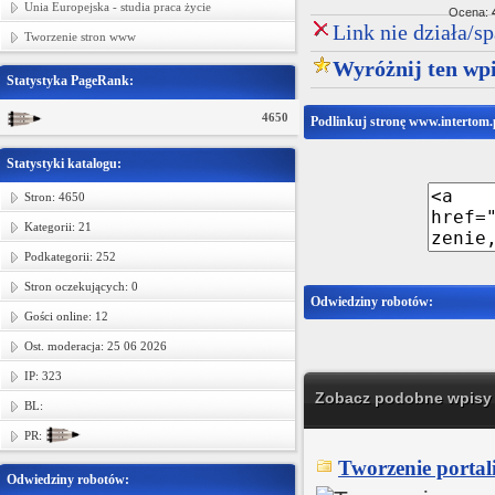
Unia Europejska - studia praca życie
Ocena:
Link nie działa/s
Tworzenie stron www
Wyróżnij ten wpi
Statystyka PageRank:
4650
Podlinkuj stronę www.intertom.
Statystyki katalogu:
Stron: 4650
Kategorii: 21
Podkategorii: 252
Stron oczekujących: 0
Odwiedziny robotów:
Gości online: 12
Ost. moderacja: 25 06 2026
IP: 323
Zobacz podobne wpisy w
BL:
PR:
Tworzenie portal
Odwiedziny robotów: