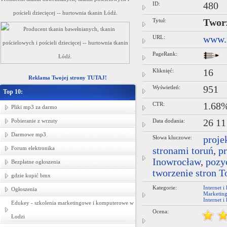
ID:
480
pościeli dziecięcej -- hurtownia tkanin Łódź.
Tytuł:
Tworz
URL:
www.i
PageRank:
Kliknięć:
16
Reklama Twojej strony TUTAJ!
Wyświetleń:
951
Top 10:
CTR:
1.68
Pliki mp3 za darmo
Pobieranie z wrzuty
Data dodania:
26 11
Darmowe mp3
Słowa kluczowe:
proje
Forum elektronika
stronami toruń
,
pr
Inowrocław
,
pozy
Bezpłatne ogłoszenia
tworzenie stron T
gdzie kupić bmx
Kategorie:
Internet 
Ogłoszenia
Marketin
Internet 
Edukey - szkolenia marketingowe i komputerowe w
Ocena:
Łodzi