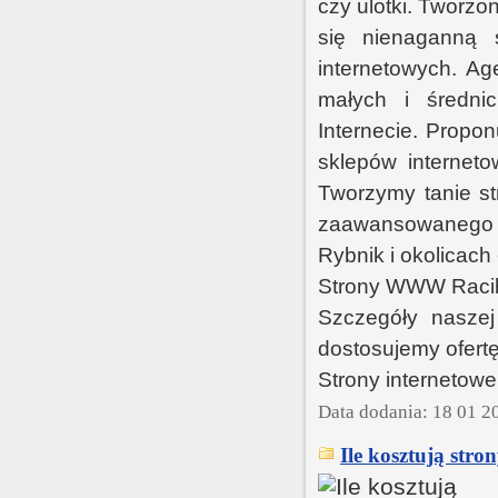
czy ulotki. Tworz
się nienaganną s
internetowych. Ag
małych i średnic
Internecie. Propo
sklepów interneto
Tworzymy tanie st
zaawansowanego p
Rybnik i okolicach 
Strony WWW Raci
Szczegóły naszej
dostosujemy ofertę
Strony internetow
Data dodania: 18 01 2
Ile kosztują stro