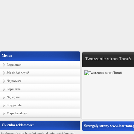
Menu:
Tworzenie stron Toruń
Regulamin
Jak dodać wpis?
Najnowsze
Popularne
Najlepsze
Przyjaciele
Mapa katalogu
Okienko reklamowe:
Szczegóły strony www.intertom.p
Producent tkanin bawełnianych, tkanin pościelowych i
Ministerstwo Gadżetów