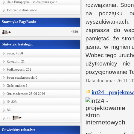
Unia Europejska - studia praca życie
rozwiązania. Stro
Tworzenie stron www
na początku od
wyszukiwarkach.
Statystyka PageRank:
zaprasza do wspó
4650
pamiętać, że stro
Statystyki katalogu:
jasna, w mgnieni
Stron: 4650
Wobec tego urucho
Kategorii: 21
użytkownicy nie
Podkategorii: 252
pozycjonowanie Tor
Stron oczekujących: 0
Data dodania: 26 11 2
Gości online: 6
int24 - projektow
Ost. moderacja: 25 06 2026
IP: 323
BL:
PR:
Odwiedziny robotów: