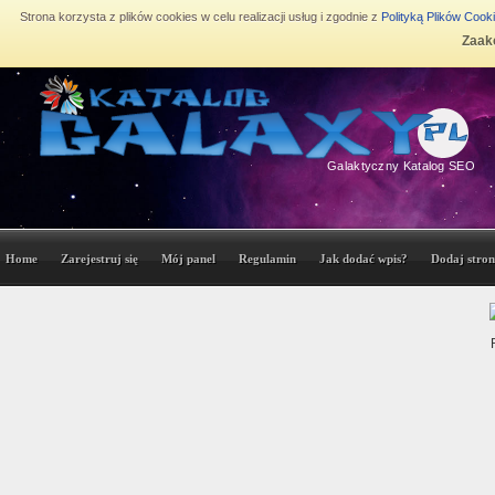
Strona korzysta z plików cookies w celu realizacji usług i zgodnie z
Polityką Plików Cook
Zaakc
Galaktyczny Katalog SEO
Home
Zarejestruj się
Mój panel
Regulamin
Jak dodać wpis?
Dodaj stron