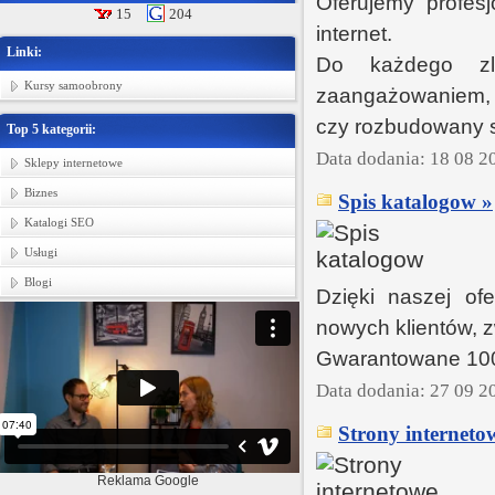
Oferujemy profesj
15
204
internet.
Linki:
Do każdego zl
Kursy samoobrony
zaangażowaniem, n
czy rozbudowany s
Top 5 kategorii:
Data dodania: 18 08 2
Sklepy internetowe
Biznes
Spis katalogow »
Katalogi SEO
Usługi
Blogi
Dzięki naszej ofe
nowych klientów, z
Gwarantowane 100% 
Data dodania: 27 09 2
Strony interneto
Reklama Google