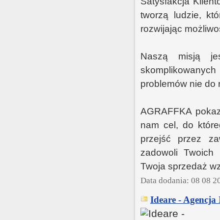
Satysfakcja Klien
tworzą ludzie, kt
rozwijając możliwoś
Naszą misją jes
skomplikowanych 
problemów nie do r
AGRAFFKA pokazuj
nam cel, do któr
przejść przez zaw
zadowoli Twoich 
Twoja sprzedaż wz
Data dodania: 08 08 2
Ideare - Agencja