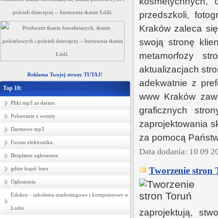
kosmetychnych, oś
pościeli dziecięcej -- hurtownia tkanin Łódź.
przedszkoli, foto
Kraków zaleca się
swoją stronę klie
metamorfozy str
aktualizacjach st
Reklama Twojej strony TUTAJ!
adekwatnie z pref
Top 10:
www Kraków zawar
Pliki mp3 za darmo
graficznych str
Pobieranie z wrzuty
zaprojektowania s
Darmowe mp3
za pomocą Państwa
Forum elektronika
Data dodania: 10 09 2
Bezpłatne ogłoszenia
gdzie kupić bmx
Tworzenie stron 
Ogłoszenia
Edukey - szkolenia marketingowe i komputerowe w
Łodzi
zaprojektują, stw