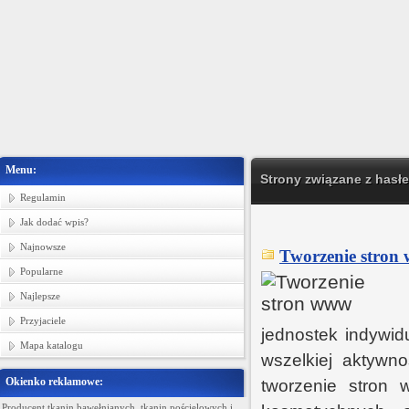
Menu:
Strony związane z hasłe
Regulamin
Jak dodać wpis?
Najnowsze
Tworzenie stron
Popularne
Najlepsze
Przyjaciele
jednostek indywid
Mapa katalogu
wszelkiej aktywn
Okienko reklamowe:
tworzenie stron 
Producent tkanin bawełnianych, tkanin pościelowych i
Ministerstwo Gadżetów