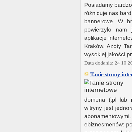
Posiadamy bardzo 
różnicuje nas bar
bannerowe .W bra
powierzyło nam j
aplikacje interneto
Kraków, Azoty Tar
wysokiej jakości p
Data dodania: 24 10 2
Tanie strony inte
domena (.pl lub r
witryny jest jedn
abonamentowymi. 
ebiznesmenów: por