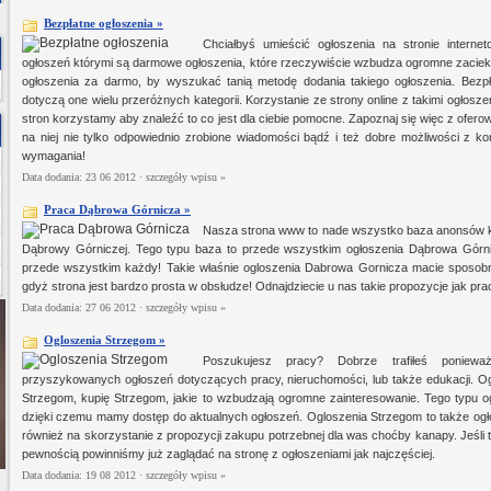
Bezpłatne ogłoszenia »
Chciałbyś umieścić ogłoszenia na stronie interne
ogłoszeń którymi są darmowe ogłoszenia, które rzeczywiście wzbudza ogromne zaciekaw
ogłoszenia za darmo, by wyszukać tanią metodę dodania takiego ogłoszenia. Bezp
dotyczą one wielu przeróżnych kategorii. Korzystanie ze strony online z takimi ogłoszeni
stron korzystamy aby znaleźć to co jest dla ciebie pomocne. Zapoznaj się więc z oferow
na niej nie tylko odpowiednio zrobione wiadomości bądź i też dobre możliwości z kor
wymagania!
Data dodania: 23 06 2012 ·
szczegóły wpisu »
Praca Dąbrowa Górnicza »
Nasza strona www to nade wszystko baza anonsów k
Dąbrowy Górniczej. Tego typu baza to przede wszystkim ogłoszenia Dąbrowa Górni
przede wszystkim każdy! Takie właśnie ogloszenia Dabrowa Gornicza macie sposob
gdyż strona jest bardzo prosta w obsłudze! Odnajdziecie u nas takie propozycje jak p
Data dodania: 27 06 2012 ·
szczegóły wpisu »
Ogloszenia Strzegom »
Poszukujesz pracy? Dobrze trafiłeś poniew
przyszykowanych ogłoszeń dotyczących pracy, nieruchomości, lub także edukacji. O
Strzegom, kupię Strzegom, jakie to wzbudzają ogromne zainteresowanie. Tego typu
dzięki czemu mamy dostęp do aktualnych ogłoszeń. Ogloszenia Strzegom to także ogł
również na skorzystanie z propozycji zakupu potrzebnej dla was choćby kanapy. Jeśli 
pewnością powinniśmy już zaglądać na stronę z ogłoszeniami jak najczęściej.
Data dodania: 19 08 2012 ·
szczegóły wpisu »