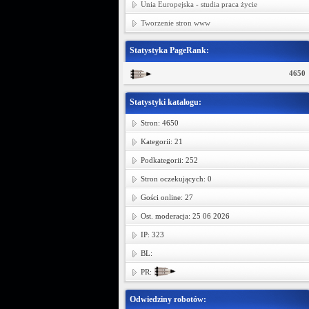
Unia Europejska - studia praca życie
Tworzenie stron www
Statystyka PageRank:
4650
Statystyki katalogu:
Stron: 4650
Kategorii: 21
Podkategorii: 252
Stron oczekujących: 0
Gości online: 27
Ost. moderacja: 25 06 2026
IP: 323
BL:
PR:
Odwiedziny robotów: