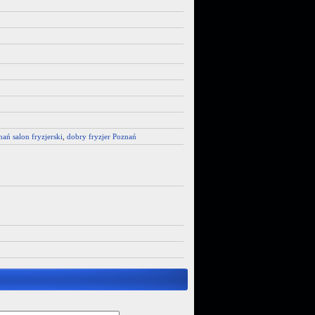
ań salon fryzjerski
,
dobry fryzjer Poznań