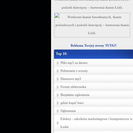
pościeli dziecięcej -- hurtownia tkanin Łódź.
Reklama Twojej strony TUTAJ!
Top 10:
Pliki mp3 za darmo
Pobieranie z wrzuty
Darmowe mp3
Forum elektronika
Bezpłatne ogłoszenia
gdzie kupić bmx
Ogłoszenia
Edukey - szkolenia marketingowe i komputerowe w
Łodzi