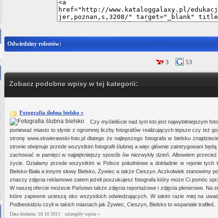
Odwiedziny robotów:
3
53
Zobacz podobne wpisy w tej kategorii:
Fotografia ślubna bielsko »
Czy myśleliście nad tym kto jest najwybitniejszym fo
ponieważ miasto to słynie z ogromnej liczby fotografów realizujących lepsze czy też 
stronę www.skwierawski-foto.pl dlatego że najlepszego fotografa w bielsku znajdziec
stronie obejmuje przede wszystkim fotografii ślubnej a więc głównie zaintrygowani będą
zachować w pamięci w najpiękniejszy sposób ów niezwykły dzień. Albowiem przecież 
życie. Działamy przede wszystkim w Polsce południowe a dokładnie w rejonie tych 
Bielsko-Biała a innymi słowy Bielsko, Żywiec a także Cieszyn. Aczkolwiek stanowimy poz
znaczy zdjęcia reklamowe zatem jeżeli poszukujesz fotografa który może Ci pomóc sprze
W naszej ofercie możecie Państwo także zdjęcia reportażowe i zdjęcia plenerowe. Na s
które zapewne ucieszą oko wszystkich odwiedzających. W takim razie miej na uwadze
Podbeskidziu czyli w takich miastach jak Żywiec, Cieszyn, Bielsko to wspaniale trafiłeś.
Data dodania: 18 10 2011 ·
szczegóły wpisu »