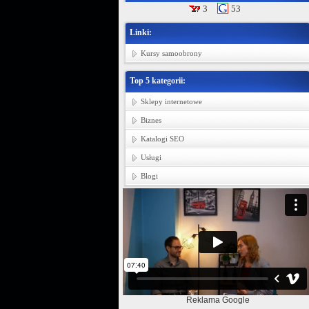
3
53
Linki:
Kursy samoobrony
Top 5 kategorii:
Sklepy internetowe
Biznes
Katalogi SEO
Usługi
Blogi
Reklama Google