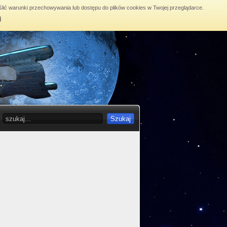
lić warunki przechowywania lub dostępu do plików cookies w Twojej przeglądarce.
j