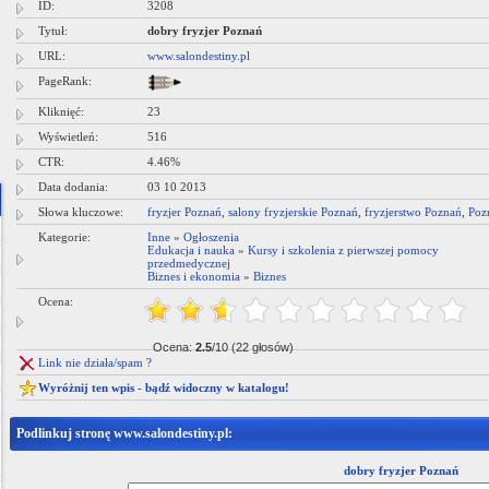
ID:
3208
Tytuł:
dobry fryzjer Poznań
URL:
www.salondestiny.pl
PageRank:
Kliknięć:
23
Wyświetleń:
516
CTR:
4.46%
Data dodania:
03 10 2013
Słowa kluczowe:
fryzjer Poznań
,
salony fryzjerskie Poznań
,
fryzjerstwo Poznań
,
Pozn
Kategorie:
Inne
»
Ogłoszenia
Edukacja i nauka
»
Kursy i szkolenia z pierwszej pomocy
przedmedycznej
Biznes i ekonomia
»
Biznes
Ocena:
Ocena:
2.5
/10 (22 głosów)
Link nie działa/spam ?
Wyróżnij ten wpis - bądź widoczny w katalogu!
Podlinkuj stronę www.salondestiny.pl:
dobry fryzjer Poznań