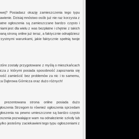
towej? Posiadasz okazję zamieszczenia tego typu
ienie. Dzisiaj mnóstwo osób już nie raz korzysta z
łatne ogłoszenia są zamieszczane bardzo często i
ami jest dla wielu z was bezpłatne i chętnie z takich
aną stroną online już teraz, a faktycznie odnajdziesz
zystnymi warunkami, jakie faktycznie spełnią twoje
tóre zostały przygotowane z myślą o mieszkańcach
cza z którymi posiada sposobność zapoznania się
ność zamieścić bez problemów za nic i to samemu,
raca Dąbrowa Górnicza oraz dużo różnych!
aż prezentowana strona online posiada dużo
głoszenia Strzegom to również ogłoszenia sprzedam
 ogłoszenia na pewno umieszczone są bardzo często
oszenia pozwalające wam na odnalezienie szkoły lub
tylko jesteśmy zaciekawieni tego typu ogłoszeniami z