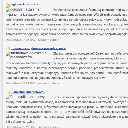
ogłoszenia za sms »
Poszukujesz ogłoszeń którymi są bezpłatne ogłoszen
która to ma już naszykowanych wiele przeróżnych ogłoszeń. Wśród nich odnajdzies
ludzi chętnie zagląda do portalu którym jest serwis ogłoszeniowy, w którym odszuk
wirtualna ma wiele różnych ogłoszeń dotyczących samochodów, edukacji czy też
systematycznie aby móc skorzystać z tego typu, jakie są najświeższymi ogłoszeniam
zamieszczenia tego typu ogłoszenia na stronie, które to ma okazje być bezpłatnym ogł
Data dodania: 17 09 2012 ·
szczegóły wpisu »
Internetowe ogłoszenia pracodawców »
Chcesz umieścić ogłoszenie? Dzięki pomocy oferowa
ogłoszeń którymi są darmowe ogłoszenia, które to 
pracodawców bardzo często tyczą się już szukanych przez nich pracowników, którzy
możemy dodawać o bardzo przeróżnych porach ponieważ prezentowana strona onl
możliwość z niej korzystać o tego typu porach które są dla nas dobre. Jeśli jesteś z
tego typu ogłoszenia często aby zobaczyć jakie z nich pojawiły się nowe.
Data dodania: 26 09 2012 ·
szczegóły wpisu »
Pamiętnik internetowy »
Jeżeli szukasz sposobów na wykorzystanie wolneg
strony takie jak skarbonka online, a odnajdziesz tam mnóstwo ciekawych, świeżych 
poczytać pamiętnik online, który wiele osób decyduje się pisać w Internecie. Niezmier
zamieszczają ciekawostki online, po to, aby podnieść ilość odwiedzi na poszczegól
wiadomości online, gdzie można odnaleźć wszystkie najważniejsze ukazujące się w n
zajrzyj tam już dziś .
Data dodania: 29 12 2012 ·
szczegóły wpisu »