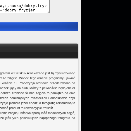
tografem w Bielsku? A wskazane jest tą myśl rozwinąć
gorsze zdjęcia. Wobec tego właśnie pragniemy ujawnić
ie właśnie tu. Propozycja ofertowa przedstawiona na
 oczekujący na ślub, którzy z pewnością będą chcieli
dobrze zrobione ślubne zdjęcia to pamiątka na całe
trzech dominujących miasteczek Podbeskidzia czyli
ycję pioniera jeżeli chodzi o fotografię reklamową to
dać produkt to rewelacyjnie trafiłeś!
tronie znajdą Państwo sporą ilość modelowych zdjęć,
 jeśli tylko poszukujesz najlepszego fotografa na