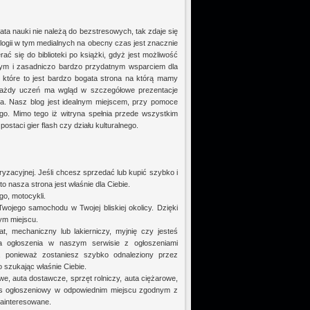
ata nauki nie należą do bezstresowych, tak zdaje się
ogii w tym medialnych na obecny czas jest znacznie
rać się do biblioteki po książki, gdyż jest możliwość
jnym i zasadniczo bardzo przydatnym wsparciem dla
 które to jest bardzo bogata strona na którą mamy
, każdy uczeń ma wgląd w szczegółowe prezentacje
ia. Nasz blog jest idealnym miejscem, przy pomoce
ego. Mimo tego iż witryna spełnia przede wszystkim
staci gier flash czy działu kulturalnego.
yzacyjnej. Jeśli chcesz sprzedać lub kupić szybko i
 nasza strona jest właśnie dla Ciebie.
o, motocykli.
jego samochodu w Twojej bliskiej okolicy. Dzięki
ym miejscu.
t, mechaniczny lub lakierniczy, myjnię czy jesteś
 ogłoszenia w naszym serwisie z ogłoszeniami
y, ponieważ zostaniesz szybko odnaleziony przez
 szukając właśnie Ciebie.
we, auta dostawcze, sprzęt rolniczy, auta ciężarowe,
wpis ogłoszeniowy w odpowiednim miejscu zgodnym z
 zainteresowane.