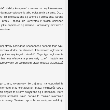
ia? Należy korzystać z naszej strony internetowej,
z darmowe ogłoszenia albo ogłoszenia za sms. Dużo
amy już umieszczone są anonse i ogłoszenia. Strona
 pracy. Trzeba już korzystać z takich ogłoszeń
i, jakie dopiero co są dodane. Sami mamy możliwość
oszeniem.
nej strony posiadasz sposobność dodania tego typu
możemy dodać na stronach. Internetowe ogłoszenia
 potrzebują kogoś zatrudnić. Tego typu ogłoszenia
ine jest oferowana przez cały dzień i każdy ma
ainteresowany odnalezieniem pracy musisz przeglądać
o czasu, wystarczy, że zajrzysz na odpowiednie
informacji oraz ciekawostek. Masz możliwość także
nie często te strony połączone są z portalami, które
nych stronach. Takie portale to również skarbnica
ecie newsy. Szukasz sposobu na nudę, nie zwlekaj i