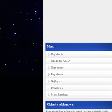
Menu:
Regulamin
Jak dodać wpis?
Najnowsze
Popularne
Najlepsze
Przyjaciele
Mapa katalogu
Okienko reklamowe:
Ministerstwo Gadżetów
Producent tkanin bawełnianych, tkanin pościelowych i