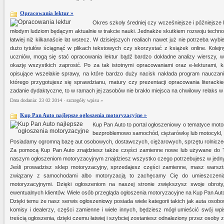
Opracowania lektur »
Okres szkoły średniej czy wcześniejsze i późniejsze l
młodym ludziom będącym aktualnie w trakcie nauki. Jednakże skutkiem rozwoju technol
łatwiej niż kilkanaście lat wstecz. W dzisiejszych realiach nawet już nie potrzeba wybie
dużo tytułów ściągnąć w plikach tekstowych czy skorzystać z książek online. Kole
uczniów, mogą się stać opracowania lektur bądź bardzo dokładne analizy wierszy, w
okazję wszystkich zaprosić. Po za tak istotnymi opracowaniami oraz e-lekturami
opisujące wszelakie sprawy, na które bardzo duży nacisk nakłada program nauczan
którego przygotujesz się sprawdzianu, matury czy prezentacji opracowania literacki
zadanie dydaktyczne, to w ramach jej zasobów nie brakło miejsca na chwilowy relaks w po
Data dodania: 23 02 2014 ·
szczegóły wpisu »
Kup Pan Auto najlepsze ogłoszenia motoryzacyjne »
Kup Pan Auto to portal ogłoszeniowy o tematyce motor
bezproblemowo samochód, ciężarówkę lub motocykl, to
Posiadamy ogromną bazę aut osobowych, dostawczych, ciężarowych, sprzętu rolniczeg
Za pomocą Kup Pan Auto znajdziesz także części zamienne nowe lub używane do Two
naszym ogłoszeniom motoryzacyjnym znajdziesz wszystko czego potrzebujesz w jedn
Jeśli prowadzisz sklep motoryzacyjny, sprzedajesz części zamienne, masz warszta
związany z samochodami albo motoryzacją to zachęcamy Cię do umieszczenia
motoryzacyjnymi. Dzięki ogłoszeniom na naszej stronie zwiększysz swoje obrot
ewentualnych klientów. Wiele osób przegląda ogłoszenia motoryzacyjne na Kup Pan Auto
Dzięki temu że nasz serwis ogłoszeniowy posiada wiele kategorii takich jak auta osobo
komisy i dealerzy, części zamienne i wiele innych, będziesz mógł umieścić swój 
treścią ogłoszenia, dzięki czemu łatwiej i szybciej zostaniesz odnaleziony przez osoby