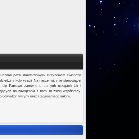
r Poznań poza standardowym strzyżeniem świadczy
ziedziny koloryzacji. Na naszej witrynie stanowiącej
ą się Państwo zarówno o samych usługach jak i
ających do nawiązania z nami dłuższej współpracy.
odwiedzin witryny oraz stacjonarnego salonu.