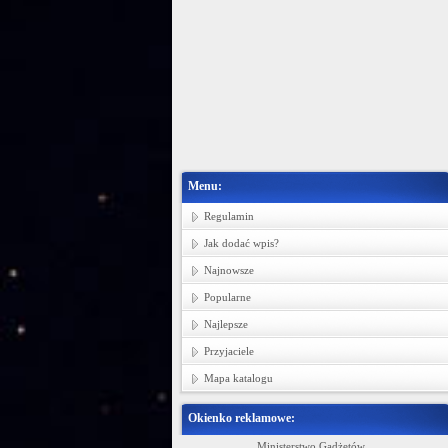
Menu:
Regulamin
Jak dodać wpis?
Najnowsze
Popularne
Najlepsze
Przyjaciele
Mapa katalogu
Okienko reklamowe:
in bawełnianych, tkanin pościelowych i
Ministerstwo Gadżetów
P