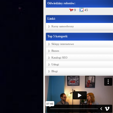
Odwiedziny robotów:
9
45
Linki:
Kursy samoobrony
Top 5 kategorii:
Sklepy internetowe
Biznes
Katalogi SEO
Usługi
Blogi