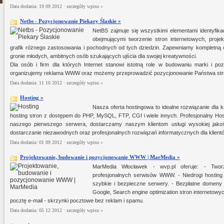
Data dodania: 19 09 2012 ·
szczegóły wpisu »
Netbs - Pozycjonowanie Piekary Ślaskie »
NetBS zajmuje się wszystkimi elementami identyfikac
obejmującymi tworzenie stron internetowych, proj
grafik różnego zastosowania i pochodnych od tych dziedzin. Zapewniamy kompletną o
gronie młodych, ambitnych osób szukających ujścia dla swojej kreatywności.
Dla osób i firm dla których Internet stanowi istotną role w budowaniu marki i p
organizujemy reklama WWW oraz możemy przeprowadzić pozycjonowanie Państwa str
Data dodania: 11 10 2012 ·
szczegóły wpisu »
Hosting »
Nasza oferta hostingowa to idealne rozwiązanie dla ka
hosting stron z dostępem do PHP, MySQL, FTP, CGI i wiele innych. Profesjonalny Ho
naszego pierwszego serwera, dostarczamy naszym klientom usługi wysokiej jako
dostarczanie niezawodnych oraz profesjonalnych rozwiązań informatycznych dla klient
Data dodania: 01 09 2012 ·
szczegóły wpisu »
Projektowanie, budowanie i pozycjonowanie WWW | MarMedia »
MarMedia Włocławek - wvp.pl oferuje: - Tworz
profesjonalnych serwisów WWW. - Niedrogi hosting
szybkie i bezpieczne serwery. - Bezpłatne domeny 
Google, Search engine optimization stron internetowy
pocztę e-mail - skrzynki pocztowe bez reklam i spamu.
Data dodania: 05 12 2012 ·
szczegóły wpisu »