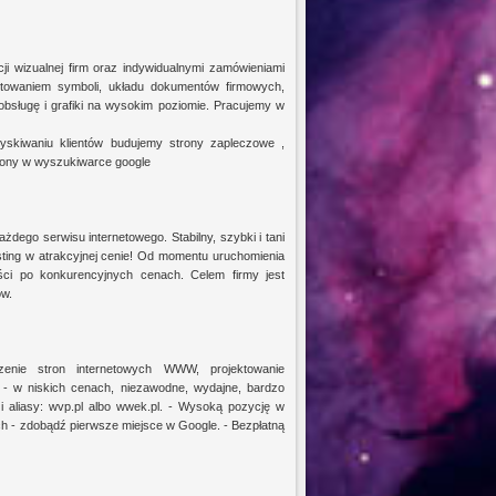
ji wizualnej firm oraz indywidualnymi zamówieniami
ektowaniem symboli, układu dokumentów firmowych,
bsługę i grafiki na wysokim poziomie. Pracujemy w
ozyskiwaniu klientów budujemy strony zapleczowe ,
ony w wyszukiwarce google
żdego serwisu internetowego. Stabilny, szybki i tani
sting w atrakcyjnej cenie! Od momentu uruchomienia
ści po konkurencyjnych cenach. Celem firmy jest
ów.
enie stron internetowych WWW, projektowanie
 - w niskich cenach, niezawodne, wydajne, bardzo
i aliasy: wvp.pl albo wwek.pl. - Wysoką pozycję w
ch - zdobądź pierwsze miejsce w Google. - Bezpłatną