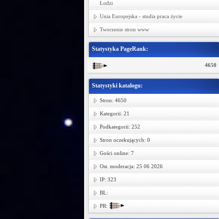
Łodzi
Unia Europejska - studia praca życie
Tworzenie stron www
Statystyka PageRank:
4650
Statystyki katalogu:
Stron: 4650
Kategorii: 21
Podkategorii: 252
Stron oczekujących: 0
Gości online: 7
Ost. moderacja: 25 06 2026
IP: 323
BL:
PR: