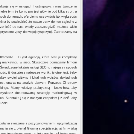
lizuje się w usługach hostingowych oraz tworzeniu
ebie tym że konto pro jest głównie pod kilka stron, a
 różnych domenach. oferujemy oczywiście jak większość
można by powiedzieć że nasze ceny domen są jedne z
przenieść do nas, wtedy zaoszczędzić możesz wiele
ie prywatne vpsy do twojej dyspozycji. Zapraszamy na
famedio LTD jest agencją, która oferuje kompletny
ug marketingu w sieci. Skutecznie pomagamy firmom
Świadczone lokalnie usługi SEO to najlepszy sposób
ć, iż dostajesz najlepsze wyniki, istotne jest, żeby
lizy swojej witryny i lokalnych wpisów, dokładnych
jest oparta na analizie danych. Potrzeba Ci strony
ankingu. Mamy wiedzę praktyczną i know-how, aby
 uzyskasz dostosowaną strategię marketingową w
ch. Skontaktuj się z naszym zespołem już dziś, aby
 cele
ałania związane z pozycjonowaniem i optymalizacją
nia się z ofertą! Główną specjalizacją tej firmy jaką
ektowaniem strony www, projektowaniem sklepów www,