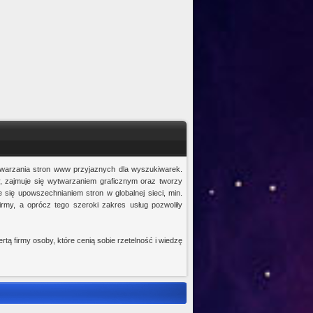
wytwarzania stron www przyjaznych dla wyszukiwarek.
, zajmuje się wytwarzaniem graficznym oraz tworzy
e się upowszechnianiem stron w globalnej sieci, min.
irmy, a oprócz tego szeroki zakres usług pozwoliły
tą firmy osoby, które cenią sobie rzetelność i wiedzę