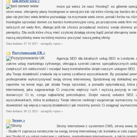
tani serwer www »
może już wiesz że nasz Hosting7. eu głównie specja
stron www. oferujemy plany hostingowe w wersji pro lub vip które różnią się bardzo do si
plan vip jest bez wielu limitów pozwalając na trzymanie wielu stron, portali i forów na
hostingów sprzedaż domen za bardzo konkurencyjne ceny, po przejrzeniu wielu firm 
tańszych od wielu firm, dlatego jeśli nie chcesz przepłacać możesz swoje domeny 
pieniędzy. Dla osób które chcą mieć szybciej działają stronę bądź portal oferujemy tan
naszą wizytówkę www na której możesz poczytać naszą pełną ofertę.
Data dodania: 07 10 2017 ·
szczegóły wpisu »
Pozycjonowanie UK »
Agencja SEO dla lokalnych usług SEO w Londynie. Al
zakres usług marketingu cyfrowego, oferująca szeroki zakres specjalistycznych usł
zwiększyć ich widoczność i rozwijać bazę kontrahentów dzięki naszym usługom SEO. 
aby Twoja działalność znalazła się w samej czołówce wyszukiwarek. By posiadać pewnoś
profesjonalnie wykorzystywać twoją stronę internetową. Spodziewaj się dokładnej ana
raportów na temat tego, jak działa Twoja sprzedaż, a ponadto optymalizacji, która 
internetowej, jaka zagwarantuje Ci znacznie większy ruch i wyższą pozycję w r
dostarczyć Ci to, czego najbardziej potrzebujesz. Dzięki naszej usłudze SEO
wyszukiwarkach, która to polepszy Twoje obecne rankingi i wygeneruje wymarzony ru
dowiedzieć się więcej o naszej działalności i jak możemy pomóc Ci osiągnąć wymarzone
Data dodania: 06 12 2021 ·
szczegóły wpisu »
Strony »
Strony internetowe z systemem CMS, strony www, dzi
- Studio H zaprasza serdecznie na swoją stronę internetową i do kontaktu w celu zapozna
jest Studio H są usługi związane z reklamą, marketingiem internetowym, a także proj