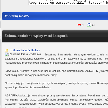
Odwiedziny robotów:
9
45
Zobacz podobne wpisy w tej kategorii:
Reklama Biała Podlaska »
Jesteśmy firmą młodą, ale w tym krótkim czasie istn
zaufania i zadowolenia Klientów z usług, które im zapewniamy. Z miesiąca na mi
marketingowo-promocyjnych, służących podniesieniu atrakcyjności produktów oferowa
Satysfakcja Klientów z naszych usług jest dla nas najważniejsza. AGRAFFKĘ tworzą 
doskonalą siebie rozwijając możliwości firmy.
Naszą misją jest znajdowanie prostych rozwiązań, trudnych spraw, skomplikowany
sytuacji, problemów nie do rozwikłania...
AGRAFFKA pokazuje nową drogę - prostą, ale ciekawą i fascynującą. Pokaż nam cel, 
Pomożemy przejść przez zawiłości poligraficznego języka, znajdziemy gadżet, któ
działaniom marketingowym Twoja sprzedaż wzrośnie, a Marka zyska nowe, lepsze świat