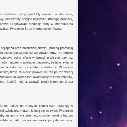
sprzedawać swoje produkty również w internecie,
wy. pomożemy przyjąć najlepszą strategię promocji,
rdzie i zapewniają promocje firmy w internecie na
Wałcz, Tworzenie Stron Internetowych Wałcz
jlepsza oraz najbardziej trwałą i prężną promocją
to znacząco więcej niż wizytówka firmy. Na stronie
atkowo pełna ofertę w kreacjj graficznej czy też
www radom możemy posiadać pewność, że taka reklama
ła jasna widoczna i przydatna w obsłudze. Wtenczas
aszej firmie. W Necie pojawia się raz po raz więcej
 przemawia do większości ewentualnych konsumentów,
u. Całość można załatwić telefonicznie lub droga
e nie należy do prostych, jednak nam udało się w
jej dziedzinie, którzy nie boją się wyzwań. Tworzenie
zeby jesteśmy w stanie radzić sobie nawet z bardzo
solidność, ale również niezwykle przystępne ceny.