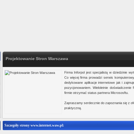
Projektowanie Stron Warszawa
Firma Inforpol jest specjalistą w dziedzinie 
Co więcej firma prowadzi serwis komputerowy
dedykowane aplikacje internetowe jak i zajmuj
pozycjonowaniem. Wieloletnie doświadczenie f
firmie otrzymać status partnera Micrososftu.
Zapraszamy serdecznie do zapoznania się z ofer
praktyczną.
Szczegóły strony www.internet.waw.pl:
roducent tkanin bawełnianych, tkanin pościelowych i