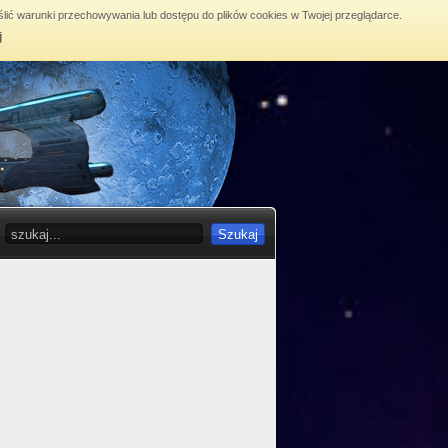
lić warunki przechowywania lub dostępu do plików cookies w Twojej przeglądarce.
j