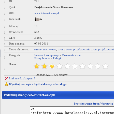
ID:
221
pościeli dziecięcej -- hurtownia tkanin Łódź.
Tytuł:
Projektowanie Stron Warszawa
URL:
www.internet.waw.pl
PageRank:
Kliknięć:
18
Wyświetleń:
552
CTR:
3.26%
Data dodania:
07 08 2011
Słowa kluczowe:
strony internetowe
,
strony www
,
projektowanie stron
,
projektowani
Kategorie:
Internet i komputery
»
Tworzenie stron
Firmy branże
»
Usługi
Ocena:
Ocena:
2.9
/10 (29 głosów)
Link nie działa/spam ?
Wyróżnij ten wpis - bądź widoczny w katalogu!
Podlinkuj stronę www.internet.waw.pl:
Projektowanie Stron Warszawa