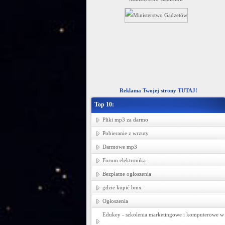
ziecięcej -- hurtownia tkanin Łódź.
Reklama Twojej strony TUTAJ!
Top 10:
Pliki mp3 za darmo
Pobieranie z wrzuty
Darmowe mp3
Forum elektronika
Bezpłatne ogłoszenia
gdzie kupić bmx
Ogłoszenia
Edukey - szkolenia marketingowe i komputerowe w