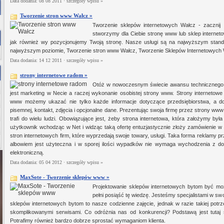
Data dodania: 08 08 2011 ·
szczegóły wpisu »
Tworzenie stron www Wałcz »
Tworzenie sklepów internetowych Wałcz - zacznij 
stworzymy dla Ciebie stronę www lub sklep interneto
jak również wy pozycjonujemy Twoją stronę. Nasze usługi są na najwyższym standa
najwyższym poziomie, Tworzenie stron www Wałcz, Tworzenie Sklepów Internetowych 
Data dodania: 14 12 2011 ·
szczegóły wpisu »
strony internetowe radom »
Otóż w nowoczesnym świecie awansu technicznego na
jest marketing w Necie a raczej wykonanie osobistej strony www. Strony internetowe 
www możemy ukazać nie tylko każde informacje dotyczące przedsiębiorstwa, a dod
pisemnej, kontakt, zdjęcia i opcjonalne dane. Prezentując swoja firmę przez strony 
trafi do wielu ludzi. Obowiązujące jest, żeby strona internetowa, która założymy by
użytkownik wchodząc w Net i widząc taką ofertę entuzjastycznie złoży zamówienie w n
stron internetowych firm, które wyprzedają swoje towary, usługi. Taka forma reklamy
albowiem jest użyteczna i w sporej ilości wypadków nie wymaga wychodzenia z dom
elektroniczną.
Data dodania: 05 04 2012 ·
szczegóły wpisu »
MaxSote - Tworzenie sklepów www »
Projektowanie sklepów internetowych bytom być moż
pełni posiąść tę wiedzę. Jesteśmy specjalistami w swo
sklepów internetowych bytom to nasze codzienne zajęcie, jednak w razie takiej potr
skomplikowanymi serwisami. Co odróżnia nas od konkurencji? Podstawą jest tutaj 
Potrafimy również bardzo dobrze sprostać wymaganiom klienta.